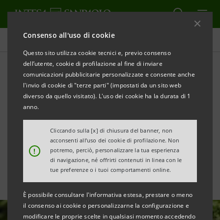
Consenso all'uso di cookie
Tutte le news
Questo sito utilizza cookie tecnici e, previo consenso
dell’utente, cookie di profilazione al fine di inviare
comunicazioni pubblicitarie personalizzate e consente anche
€700mln per le PMI italiane:
l'invio di cookie di "terze parti" (impostati da un sito web
Intesa Sanpaolo e BEI
diverso da quello visitato). L'uso dei cookie ha la durata di 1
anno.
sostengono l’economia
Cliccando sulla [x] di chiusura del banner, non
reale
acconsenti all’uso dei cookie di profilazione. Non
!
potremo, perciò, personalizzare la tua esperienza
di navigazione, né offrirti contenuti in linea con le
tue preferenze o i tuoi comportamenti online.
È possibile consultare l'informativa estesa, prestare o meno
il consenso ai cookie o personalizzarne la configurazione e
modificare le proprie scelte in qualsiasi momento accedendo