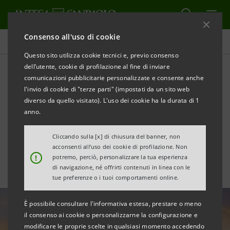
Consenso all'uso di cookie
Tutte le news
Questo sito utilizza cookie tecnici e, previo consenso
dell’utente, cookie di profilazione al fine di inviare
comunicazioni pubblicitarie personalizzate e consente anche
Energia: la fusione nucleare
l'invio di cookie di "terze parti" (impostati da un sito web
rappresenta la principale
diverso da quello visitato). L'uso dei cookie ha la durata di 1
anno.
sfida del futuro
Cliccando sulla [x] di chiusura del banner, non
acconsenti all’uso dei cookie di profilazione. Non
!
potremo, perciò, personalizzare la tua esperienza
di navigazione, né offrirti contenuti in linea con le
tue preferenze o i tuoi comportamenti online.
È possibile consultare l'informativa estesa, prestare o meno
il consenso ai cookie o personalizzarne la configurazione e
modificare le proprie scelte in qualsiasi momento accedendo