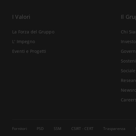
I Valori
Il Gr
La Forza del Gruppo
Chi Si
L' Impegno
Investo
Eventi e Progetti
Govern
Sosteni
Sociale
Resear
Newsr
Career
Fornitori
PSD
SSM
CSIRT - CERT
Trasparenza