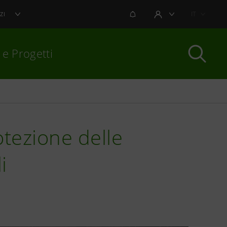
NOTIFICHE
IT
ZI
AREA UTENTE
 e Progetti
per chiudere
otezione delle
i