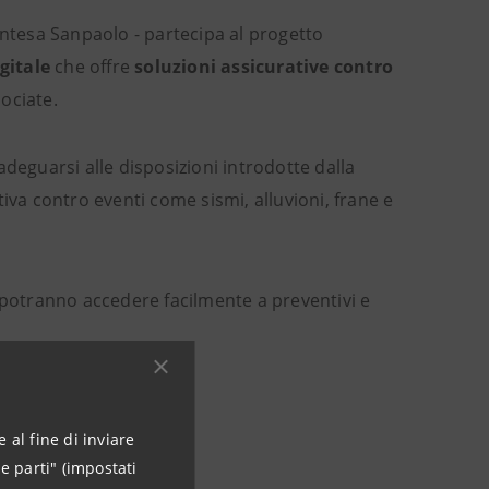
ntesa Sanpaolo - partecipa al progetto
gitale
che offre
soluzioni assicurative contro
sociate.
deguarsi alle disposizioni introdotte dalla
iva contro eventi come sismi, alluvioni, frane e
e potranno accedere facilmente a preventivi e
 al fine di inviare
il nostro ruolo è
e parti" (impostati