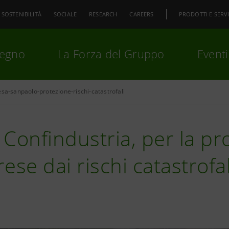
SOSTENIBILITÀ
SOCIALE
RESEARCH
CAREERS
PRODOTTI E SERVI
pegno
La Forza del Gruppo
Eventi
esa-sanpaolo-protezione-rischi-catastrofali
premi
Invio
per cercare o
ESC
Confindustria, per la pr
ese dai rischi catastrofal