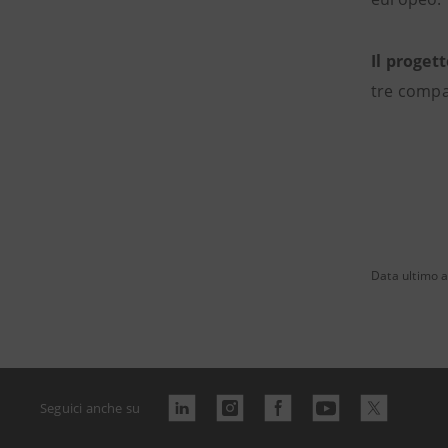
Il proget
tre compa
Data ultimo 
Seguici anche su