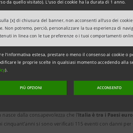
so da quello visitato). L'uso dei cookie ha la durata di 1 anno.
accompagnare le imprese nella gest
garantire la continuità del loro bus
ulla [x] di chiusura del banner, non acconsenti all’uso dei cookie
quella di oggi rappresentano un pa
ne. Non potremo, perciò, personalizzare la tua esperienza di navi
proteggere i beni e gli investimenti 
ntenuti in linea con le tue preferenze o i tuoi comportamenti onli
tempo stesso, per contribuire alla c
del Paese”
re l'informativa estesa, prestare o meno il consenso ai cookie o p
dificare le proprie scelte in qualsiasi momento accedendo alla s
icy
).
Massimiliano Dalla Via – Ammini
Intesa Sanpaolo Protezione
PIÙ OPZIONI
ACCONSENTO
o nasce dalla consapevolezza che l’
Italia è tra i Paesi eur
mi cinquant’anni si sono verificati 115 eventi con danni per €