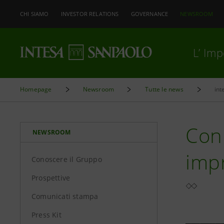
CHI SIAMO
INVESTOR RELATIONS
GOVERNANCE
NEWSROOM
L’ Im
Homepage
Newsroom
Tutte le news
int
Con 
NEWSROOM
impr
Conoscere il Gruppo
Prospettive
Comunicati stampa
Press Kit