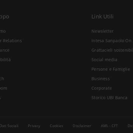
uppo
Link Utili
amo
Newsletter
r Relations
Intesa Sanpaolo On 
ance
Grattacieli sostenibi
bilità
Social media
Persone e Famiglie
ch
Business
oom
Corporate
s
Storico UBI Banca
Dati Sociali
Privacy
Cookies
Disclaimer
AML - CFT
Dic