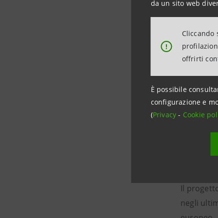
da un sito web diver
Cliccando s
profilazio
!
offrirti co
È possibile consulta
configurazione e mo
(
Privacy
-
Cookie pol
Il progett
negli ulti
europeo.