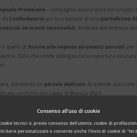
anpaolo Protezione
– compagnia assicurativa del Gruppo I
o da
Confindustria
per la creazione di una
piattaforma di
naturali ed eventi catastrofali
, dedicate alle imprese as
o è quello di
fornire alle imprese strumenti concreti
per a
ilancio 2024, che rende obbligatoria la copertura assicurat
ni.
lare, attraverso un
portale dedicato
, le aziende associat
dicate, conformi alla Legge di Bilancio 2024.
Consenso all'uso di cookie
cookie tecnici e, previo consenso dell’utente, cookie di profilazione
“Come Compagnie di Assicurazione, 
citarie personalizzate e consente anche l'invio di cookie di "terz