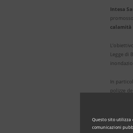
Intesa S
promoss
calamità 
L’obiettiv
Legge di B
inondazio
In partico
polizze de
Questo sito utilizza 
comunicazioni pubbli