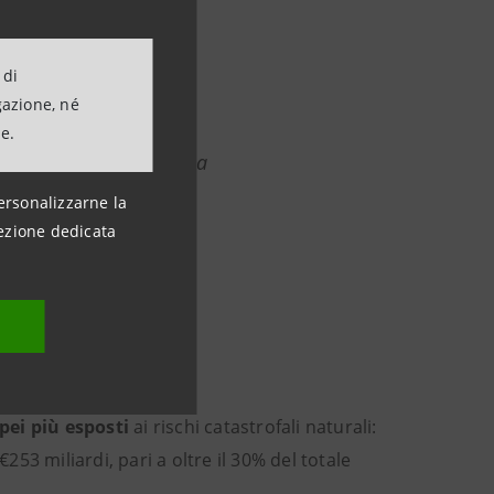
ione dei rischi e
iness. Iniziative come
 di
sso concreto per
gazione, né
delle aziende e, al
ne.
rescita e alla resilienza
ersonalizzarne la
ezione dedicata
stratore Delegato,
opei più esposti
ai rischi catastrofali naturali:
253 miliardi, pari a oltre il 30% del totale