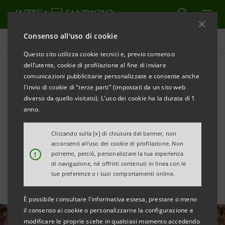
Consenso all'uso di cookie
Tutte le news
Questo sito utilizza cookie tecnici e, previo consenso
dell’utente, cookie di profilazione al fine di inviare
comunicazioni pubblicitarie personalizzate e consente anche
Scaleup Europe Fund:
l'invio di cookie di "terze parti" (impostati da un sito web
Intesa Sanpaolo tra i
diverso da quello visitato). L'uso dei cookie ha la durata di 1
anno.
potenziali investitori
Cliccando sulla [x] di chiusura del banner, non
fondatori
acconsenti all’uso dei cookie di profilazione. Non
!
potremo, perciò, personalizzare la tua esperienza
di navigazione, né offrirti contenuti in linea con le
tue preferenze o i tuoi comportamenti online.
È possibile consultare l'informativa estesa, prestare o meno
il consenso ai cookie o personalizzarne la configurazione e
modificare le proprie scelte in qualsiasi momento accedendo