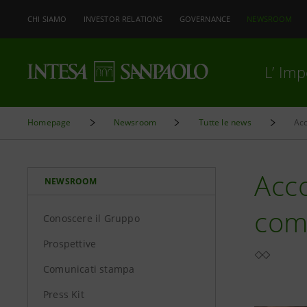
CHI SIAMO
INVESTOR RELATIONS
GOVERNANCE
NEWSROOM
L’ Im
Homepage
Newsroom
Tutte le news
Ac
Acc
NEWSROOM
com
Conoscere il Gruppo
Prospettive
Comunicati stampa
Press Kit