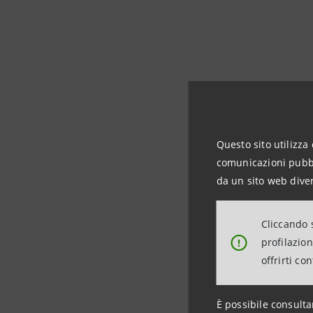
Questo sito utilizza 
comunicazioni pubbli
da un sito web diver
Cliccando s
profilazio
!
offrirti co
È possibile consulta