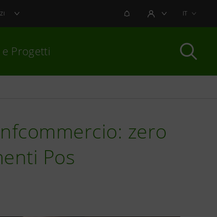
NOTIFICHE
IT
ZI
AREA UTENTE
 e Progetti
per chiudere
onfcommercio: zero
enti Pos