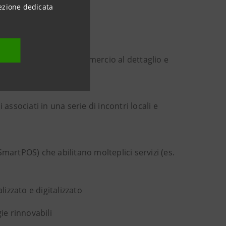
ezione dedicata
di
alle aziende del commercio al dettaglio e
associati in una serie di incontri locali e
martPOS) che abilitano molteplici servizi (es.
zzato e digitalizzato
ie rinnovabili