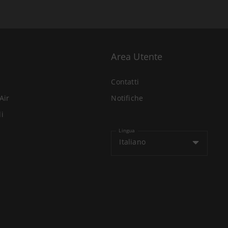
Area Utente
Contatti
Air
Notifiche
li
Lingua
Italiano