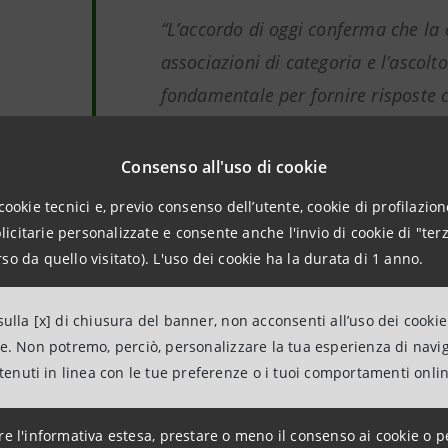
“L’accordo di oggi conferma che la 
associazioni di categoria e l’ascolto 
fondamentale per fornire risposte c
esigenze. Commissioni sui micropa
agevolazioni sui POS e facilità di a
Consenso all'uso di cookie
ai nostri canali digitali ci consenti
cookie tecnici e, previo consenso dell’utente, cookie di profilazione
investimenti per migliorare il busin
citarie personalizzate e consente anche l'invio di cookie di "terz
condividiamo con Confcommercio è
so da quello visitato). L'uso dei cookie ha la durata di 1 anno.
l’innovazione tecnologica e digitale
ulla [x] di chiusura del banner, non acconsenti all’uso dei cookie
l’efficientamento energetico che 
ne. Non potremo, perciò, personalizzare la tua esperienza di navi
maggior impatto anche sui piccoli e
ntenuti in linea con le tue preferenze o i tuoi comportamenti onli
Stefano Barrese, Responsabile D
re l'informativa estesa, prestare o meno il consenso ai cookie o p