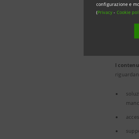
configurazione e mo
(
Privacy
-
Cookie pol
Nel perio
all’ingross
I contenu
riguardano
soluz
manc
acces
suppo