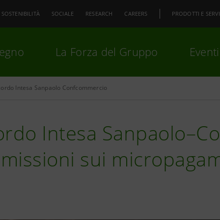
SOSTENIBILITÀ
SOCIALE
RESEARCH
CAREERS
PRODOTTI E SERVI
pegno
La Forza del Gruppo
Eventi
cordo Intesa Sanpaolo Confcommercio
premi
Invio
per cercare o
ESC
ordo Intesa Sanpaolo–C
missioni sui micropagam