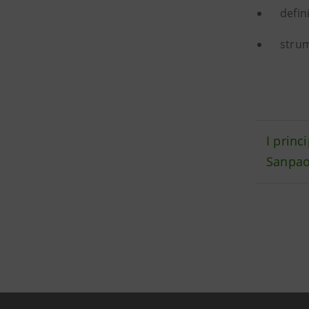
defin
strum
I princ
Sanpao