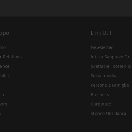
uppo
Link Utili
amo
Newsletter
r Relations
Intesa Sanpaolo On 
ance
Grattacieli sostenibi
bilità
Social media
Persone e Famiglie
ch
Business
oom
Corporate
s
Storico UBI Banca