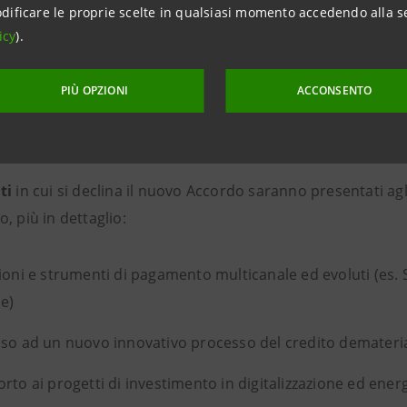
Territori di Intesa Sanpaolo
dificare le proprie scelte in qualsiasi momento accedendo alla s
icy
).
PIÙ OPZIONI
ACCONSENTO
do 2020-2024
,
Intesa Sanpaolo ha erogato circa
€18 miliar
o italiane.
ti
in cui si declina il nuovo Accordo saranno presentati agli 
, più in dettaglio:
ioni e strumenti di pagamento multicanale ed evoluti (es. S
e)
so ad un nuovo innovativo processo del credito demateriali
rto ai progetti di investimento in digitalizzazione ed energ