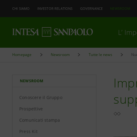
CHI SIAMO
INVESTOR RELATIONS
GOVERNANCE
NEWSROOM
L’ Im
Homepage
Newsroom
Tutte le news
Nuo
Impr
NEWSROOM
supp
Conoscere il Gruppo
Prospettive
Comunicati stampa
Press Kit