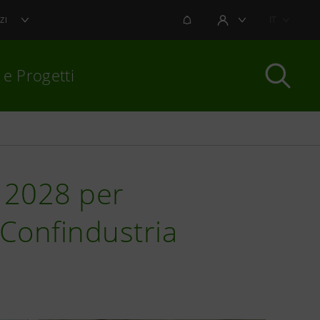
NOTIFICHE
IT
ZI
AREA UTENTE
 e Progetti
per chiudere
l 2028 per
 Confindustria