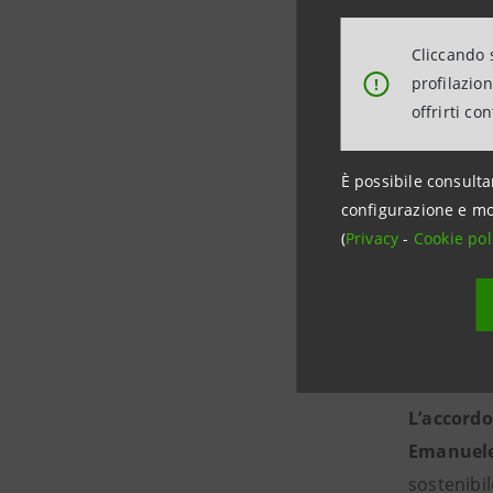
l’acc
Cliccando s
tecno
profilazio
!
piano
offrirti co
È possibile consulta
configurazione e mo
(
Privacy
-
Cookie pol
LE AZI
I contenu
associati 
L’accordo
Emanuele
sostenibil