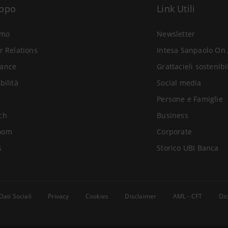
uppo
Link Utili
amo
Newsletter
r Relations
Intesa Sanpaolo On 
ance
Grattacieli sostenibi
bilità
Social media
Persone e Famiglie
ch
Business
oom
Corporate
s
Storico UBI Banca
Dati Sociali
Privacy
Cookies
Disclaimer
AML - CFT
Dic