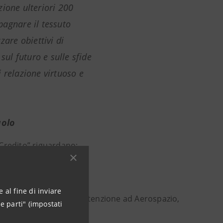
ione ulteriori 200
pagnare il tessuto
zare obiettivi di
sul futuro e sulle sfide
 relazione virtuoso e
aolo
Credito” riguardano:
nsizione 5.0
 al fine di inviare
nziale con particolare attenzione ad Aerospazio,
e parti" (impostati