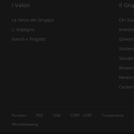
I Valori
Il Gr
La Forza del Gruppo
Chi Si
L' Impegno
Investo
Eventi e Progetti
Govern
Sosteni
Sociale
Resear
Newsr
Career
Fornitori
PSD
SSM
CSIRT - CERT
Trasparenza
Whistleblowing