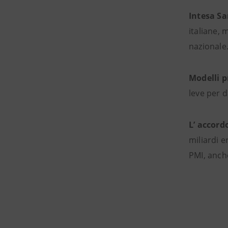
Intesa Sa
italiane, 
nazionale
Modelli p
leve per d
L’ accord
miliardi e
PMI, anche