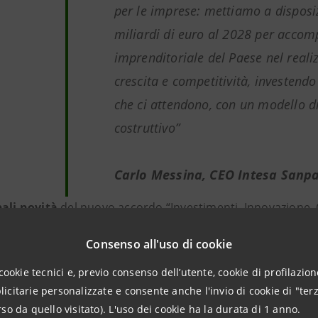
per le imprese: mettiamo a disposiz
miliardi di euro al 2028 per accom
imprenditoriale del Paese nel realiz
crescita e competitività, investendo 
che ci attendono, con un modello di
costruttivo
”
Carlo Messina, CEO Intesa Sanp
pali novità
del nuovo accordo “Investimenti, Innovazione, 
Consenso all'uso di cookie
cessi di trasformazione sostenibile in linea con il Piano Tra
cookie tecnici e, previo consenso dell’utente, cookie di profilazione
nvestimenti in nuovi modelli produttivi evoluti ad alto pote
citarie personalizzate e consente anche l'invio di cookie di "terz
ica, Intelligenza Artificiale e Scienze della Vita
so da quello visitato). L'uso dei cookie ha la durata di 1 anno.