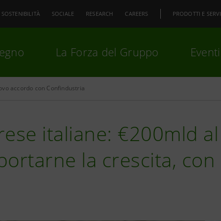
SOSTENIBILITÀ
SOCIALE
RESEARCH
CAREERS
PRODOTTI E SERVI
pegno
La Forza del Gruppo
Eventi
vo accordo con Confindustria
premi
Invio
per cercare o
ESC
ese italiane: €200mld a
ortarne la crescita, con