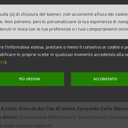
elerazione della transizione sostenibile, dell’economia circ
ulla [x] di chiusura del banner, non acconsenti all’uso dei cookie
logico
ne. Non potremo, perciò, personalizzare la tua esperienza di navi
 per l’Abitare Sostenibile, per favorire la mobilità e l’attraz
ntenuti in linea con le tue preferenze o i tuoi comportamenti onli
re l'informativa estesa, prestare o meno il consenso ai cookie o p
dificare le proprie scelte in qualsiasi momento accedendo alla s
icy
).
ONI PREVISTE DALL’ACCORDO, PIU’ IN DETTAGLIO
PIÙ OPZIONI
ACCONSENTO
ti e gli strumenti
strategici dell’accordo saranno declinati
di Confindustria con iniziative dedicate che coinvolgeranno l
 è stato firmato dal Ceo di Intesa Sanpaolo Carlo Messi
 Orsini
, in occasione dell’incontro “Investimenti, Innovazio
e delle imprese italiane”.