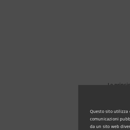
Le princi
i pro
Questo sito utilizza 
gli i
comunicazioni pubbli
Robot
da un sito web diver