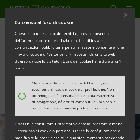
Consenso all'uso di cookie
Tutte le news
Questo sito utilizza cookie tecnici e, previo consenso
dell’utente, cookie di profilazione al fine di inviare
comunicazioni pubblicitarie personalizzate e consente anche
Intesa Sanpaolo completa la
l'invio di cookie di "terze parti" (impostati da un sito web
migrazione IT core con TIM
diverso da quello visitato). L'uso dei cookie ha la durata di 1
anno.
e Google Cloud
Cliccando sulla [x] di chiusura del banner, non
acconsenti all’uso dei cookie di profilazione. Non
!
potremo, perciò, personalizzare la tua esperienza
di navigazione, né offrirti contenuti in linea con le
tue preferenze o i tuoi comportamenti online.
È possibile consultare l'informativa estesa, prestare o meno
il consenso ai cookie o personalizzarne la configurazione e
modificare le proprie scelte in qualsiasi momento accedendo