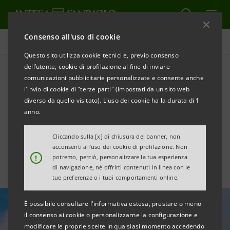
Consenso all'uso di cookie
Tutte le news
Questo sito utilizza cookie tecnici e, previo consenso
dell’utente, cookie di profilazione al fine di inviare
comunicazioni pubblicitarie personalizzate e consente anche
Filiera Idrogeno: l’85% delle
l'invio di cookie di "terze parti" (impostati da un sito web
imprese accelera gli
diverso da quello visitato). L'uso dei cookie ha la durata di 1
anno.
investimenti entro il 2026
Cliccando sulla [x] di chiusura del banner, non
acconsenti all’uso dei cookie di profilazione. Non
!
potremo, perciò, personalizzare la tua esperienza
di navigazione, né offrirti contenuti in linea con le
tue preferenze o i tuoi comportamenti online.
È possibile consultare l'informativa estesa, prestare o meno
il consenso ai cookie o personalizzarne la configurazione e
modificare le proprie scelte in qualsiasi momento accedendo