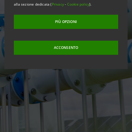
alla sezione dedicata (
Privacy
-
Cookie policy
).
PIÙ OPZIONI
ACCONSENTO