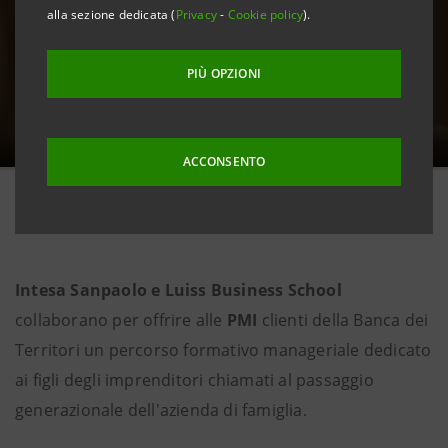
alla sezione dedicata (
Privacy
-
Cookie policy
).
PIÙ OPZIONI
ACCONSENTO
1 dicembre 2025
Intesa Sanpaolo e Luiss Business School
collaborano per offrire alle
PMI
clienti della Banca dei
Territori un percorso formativo manageriale dedicato
ai figli degli imprenditori chiamati al passaggio
generazionale dell'azienda di famiglia.