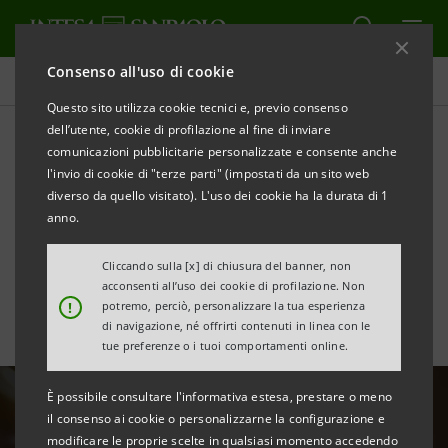
Consenso all'uso di cookie
Tutte le news
Questo sito utilizza cookie tecnici e, previo consenso
dell’utente, cookie di profilazione al fine di inviare
comunicazioni pubblicitarie personalizzate e consente anche
Intesa Sanpaolo supporta le
l'invio di cookie di "terze parti" (impostati da un sito web
imprese familiari italiane
diverso da quello visitato). L'uso dei cookie ha la durata di 1
anno.
nell’innovazione digitale
Cliccando sulla [x] di chiusura del banner, non
acconsenti all’uso dei cookie di profilazione. Non
!
potremo, perciò, personalizzare la tua esperienza
di navigazione, né offrirti contenuti in linea con le
tue preferenze o i tuoi comportamenti online.
È possibile consultare l'informativa estesa, prestare o meno
il consenso ai cookie o personalizzarne la configurazione e
modificare le proprie scelte in qualsiasi momento accedendo