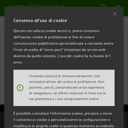
Consenso all'uso di cookie
Tutte le news
Questo sito utilizza cookie tecnici e, previo consenso
dell’utente, cookie di profilazione al fine di inviare
comunicazioni pubblicitarie personalizzate e consente anche
1940, l’Italia va “Svelta” con i
l'invio di cookie di "terze parti" (impostati da un sito web
primi trasporti elettrici
diverso da quello visitato). L'uso dei cookie ha la durata di 1
anno.
finanziati da IMI
Cliccando sulla [x] di chiusura del banner, non
acconsenti all’uso dei cookie di profilazione. Non
!
potremo, perciò, personalizzare la tua esperienza
di navigazione, né offrirti contenuti in linea con le
tue preferenze o i tuoi comportamenti online.
È possibile consultare l'informativa estesa, prestare o meno
il consenso ai cookie o personalizzarne la configurazione e
modificare le proprie scelte in qualsiasi momento accedendo