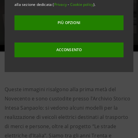
alla sezione dedicata (
Privacy
-
Cookie policy
).
PIÙ OPZIONI
ACCONSENTO
26 novembre 2025
Queste immagini risalgono alla prima metà del
Novecento e sono custodite presso l’Archivio Storico
Intesa Sanpaolo: si vedono alcuni modelli per la
realizzazione di veicoli elettrici destinati al trasporto
di merci e persone, oltre al progetto “Le strade
elettriche d’Italia”. Siamo tra gli anni Trenta e