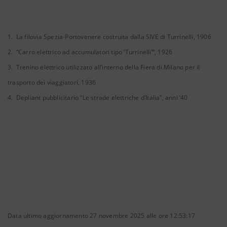
1. La filovia Spezia-Portovenere costruita dalla SIVE di Turrinelli, 1906
2. “Carro elettrico ad accumulatori tipo ‘Turrinelli’”, 1926
3. Trenino elettrico utilizzato all’interno della Fiera di Milano per il
trasporto dei viaggiatori, 1936
4. Depliant pubblicitario “Le strade elettriche d’Italia”, anni ‘40
Data ultimo aggiornamento 27 novembre 2025 alle ore 12:53:17