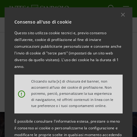
Consenso all'uso di cookie
Tutte le news
Questo sito utilizza cookie tecnici e, previo consenso
dell’utente, cookie di profilazione al fine di inviare
comunicazioni pubblicitarie personalizzate e consente anche
ATP Finals 2025: nuovi
l'invio di cookie di "terze parti" (impostati da un sito web
sguardi e sport inclusivo
diverso da quello visitato). L'uso dei cookie ha la durata di 1
anno.
con Intesa Sanpaolo
Cliccando sulla [x] di chiusura del banner, non
acconsenti all’uso dei cookie di profilazione. Non
!
potremo, perciò, personalizzare la tua esperienza
di navigazione, né offrirti contenuti in linea con le
tue preferenze o i tuoi comportamenti online.
È possibile consultare l'informativa estesa, prestare o meno
il consenso ai cookie o personalizzarne la configurazione e
modificare le proprie scelte in qualsiasi momento accedendo