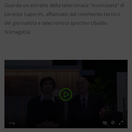
Guarda un estratto della telecronaca “inconsueta” di
Lorenzo Luporini, affiancato dal commento tecnico
del giornalista e telecronista sportivo Ubaldo
Scanagatta: