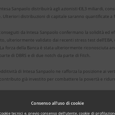
ntesa Sanpaolo distribuirà agli azionisti €8,3 miliardi, cons
Ulteriori distribuzioni di capitale saranno quantificate a f
i conseguiti da Intesa Sanpaolo confermano la solidità ed e
ato, ulteriormente validato dai recenti stress test dell’EB
. La forza della Banca è stata ulteriormente riconosciuta a
parte di DBRS e di due notch da parte di Fitch.
edditività di Intesa Sanpaolo ne rafforza la posizione ai ve
 contributo già investito per combattere la povertà e ridur
taglio:
Consenso all'uso di cookie
tività ai vertici di settore:
€7,6 miliardi di Risultato net
cookie tecnici e, previo consenso dell’utente, cookie di profilazione