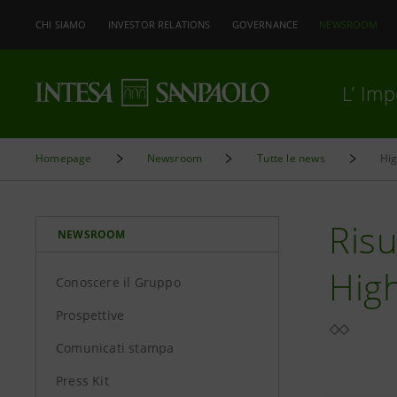
CHI SIAMO
INVESTOR RELATIONS
GOVERNANCE
NEWSROOM
L’ Im
Homepage
Newsroom
Tutte le news
Hig
Risu
NEWSROOM
High
Conoscere il Gruppo
Prospettive
Comunicati stampa
Press Kit