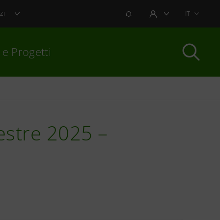
NOTIFICHE
IT
ZI
AREA UTENTE
 e Progetti
per chiudere
mestre 2025 –