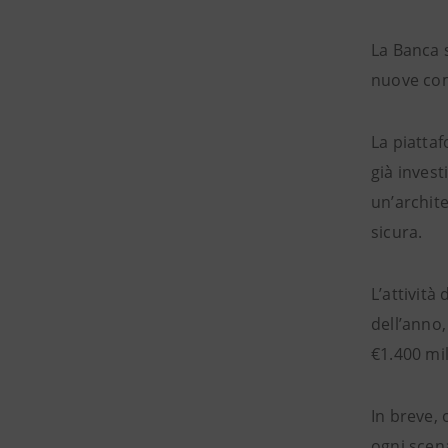
La Banca 
nuove comp
La piattaf
già investi
un’archite
sicura.
L’attivit
dell’anno
€1.400 mili
In breve,
ogni scen