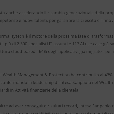
sta anche accelerando il ricambio generazionale della propr
etenze e nuovi talenti, per garantire la crescita e l’inno
orma isytech è il motore della prossima fase di trasformaz
ti, più di
2.300 specialisti IT assunti e 117 AI use case già 
ttura cloud-based - 64% degli applicativi già migrato - per
à di Wealth Management & Protection ha contribuito al 43% 
, confermando la leadership di Intesa Sanpaolo nel Wealt
ardi in Attività finanziarie della clientela.
 oltre ad aver conseguito risultati record, Intesa Sanpaol
ario grazie a una redditività resiliente, una patrimoniali