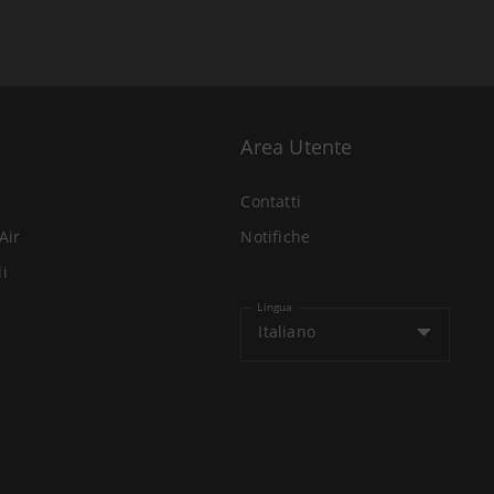
Area Utente
Contatti
Air
Notifiche
li
Lingua
Italiano