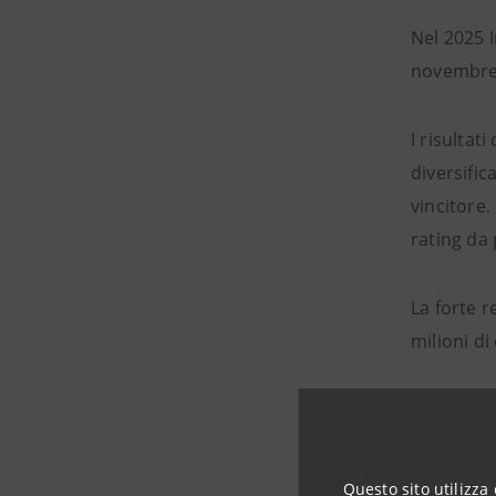
Nel 2025 I
novembre. 
I risultat
diversific
vincitore
rating da 
La forte r
milioni di
Più in det
Reddi
Questo sito utilizza 