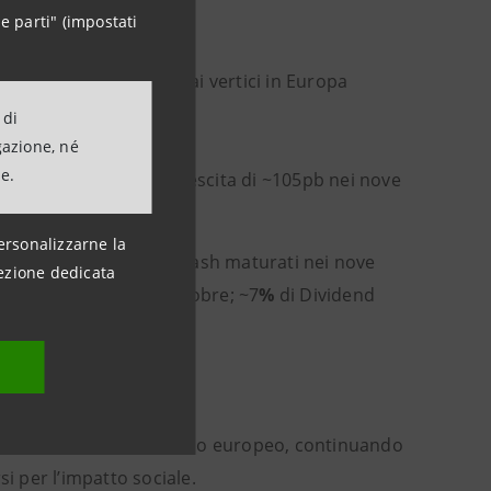
e parti" (impostati
vità assicurativa (+5%)
o di sempre al 38,9%, ai vertici in Europa
 di
teriorati >51%
gazione, né
ne.
T1 ratio
a ~13,9%, in crescita di ~105pb nei nove
ersonalizzarne la
 miliardi di dividendi cash maturati nei nove
ezione dedicata
 buyback concluso a ottobre; ~7
%
di Dividend
urre le disuguaglianze.
nd yield del settore bancario europeo, continuando
i per l’impatto sociale.