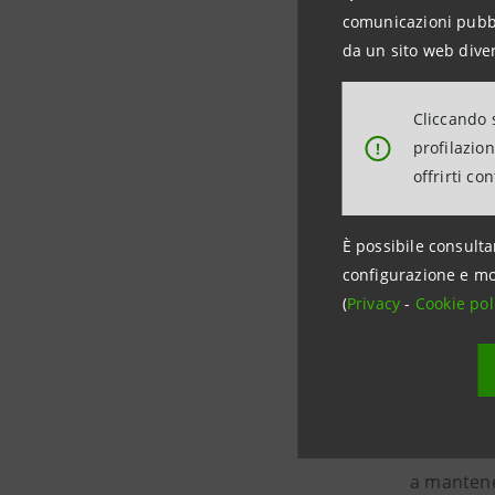
comunicazioni pubbli
Ricav
da un sito web diver
Gesti
Cliccando s
Banc
profilazio
!
offrirti co
Patr
mesi
È possibile consulta
Creaz
configurazione e mo
mesi,
(
Privacy
-
Cookie pol
yield
Impa
Intesa San
a mantener