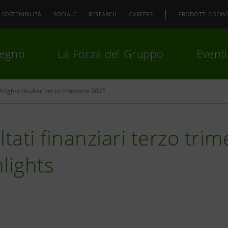
SOSTENIBILITÀ
SOCIALE
RESEARCH
CAREERS
PRODOTTI E SERVI
pegno
La Forza del Gruppo
Eventi
hlights risultati terzo trimestre 2025
premi
Invio
per cercare o
ESC
ltati finanziari terzo tri
lights