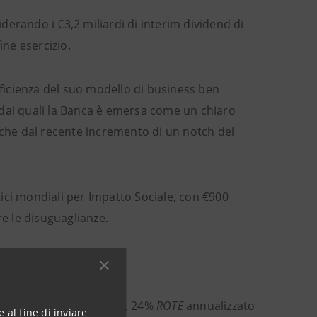
iderando i €3,2 miliardi di interim dividend di
ine esercizio.
fficienza del suo modello di business ben
A, dai quali la Banca è emersa come un chiaro
nche dal recente incremento di un notch del
rtici mondiali per Impatto Sociale, con €900
re le disuguaglianze.
to; 20% ROE annualizzato, 24%
ROTE
annualizzato
 al fine di inviare