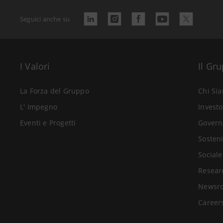
Seguici anche su
I Valori
Il Gr
La Forza del Gruppo
Chi Si
L' Impegno
Investo
Eventi e Progetti
Govern
Sosteni
Sociale
Resear
Newsr
Career