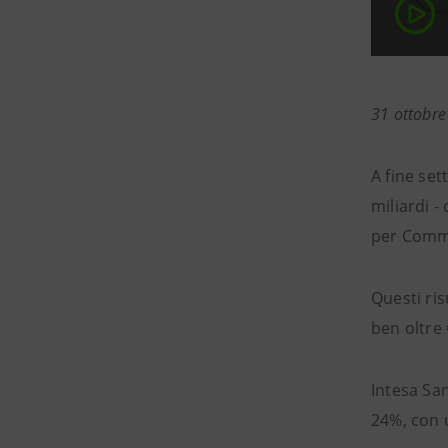
31 ottobr
A fine se
miliardi -
per Commis
Questi ri
ben oltre 
Intesa Sa
24%, con 