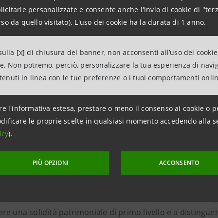
citarie personalizzate e consente anche l'invio di cookie di "terz
i:
livello record per Commissioni (+5% 9M25 vs 9M24) e Atti
so da quello visitato). L'uso dei cookie ha la durata di 1 anno.
one efficace dei costi:
Cost/Income ratio per i 9M più bass
ulla [x] di chiusura del banner, non acconsenti all’uso dei cookie
a Zero-NPL:
1,0%
NPL ratio
netto; copertura dei Crediti de
ne. Non potremo, perciò, personalizzare la tua esperienza di navi
ntenuti in linea con le tue preferenze o i tuoi comportamenti onli
imonializzazione estremamente solida:
Fully phased-in CE
re l'informativa estesa, prestare o meno il consenso ai cookie o p
ione e distribuzione di valore elevata e sostenibile:
€5,3
dificare le proprie scelte in qualsiasi momento accedendo alla s
 con €3,2mld da pagare a novembre);
€2 miliardi di share
icy
).
PIÙ OPZIONI
ACCONSENTO
tto Sociale
: €0,9 miliardi per contrastare la povertà e rid
paolo offre tra i più elevati ritorni sul capitale e divide
e una solidità patrimoniale di primo livello e a distinguers