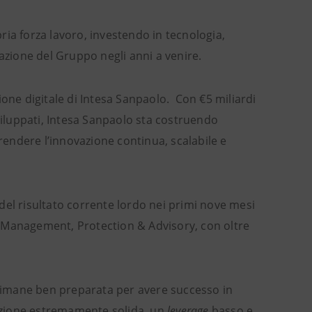
ia forza lavoro, investendo in tecnologia,
vazione del Gruppo negli anni a venire.
ione digitale di Intesa Sanpaolo. Con €5 miliardi
sviluppati, Intesa Sanpaolo sta costruendo
 rendere l’innovazione continua, scalabile e
del risultato corrente lordo nei primi nove mesi
h Management, Protection & Advisory, con oltre
o rimane ben preparata per avere successo in
zzazione estremamente solida, un
leverage
basso e