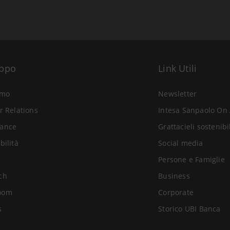
uppo
Link Utili
amo
Newsletter
r Relations
Intesa Sanpaolo On 
ance
Grattacieli sostenibi
bilità
Social media
Persone e Famiglie
ch
Business
oom
Corporate
s
Storico UBI Banca