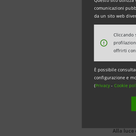
Questo sito utilizza 
comunicazioni pubbli
I dati od
da un sito web diver
contrazio
servizi ch
Cliccando s
invertirs
profilazio
!
effetti re
offrirti co
forte cre
erodere i 
È possibile consulta
configurazione e mo
Prevediam
(
Privacy
-
Cookie pol
del 2023.
materiali
partire d
Alla luce