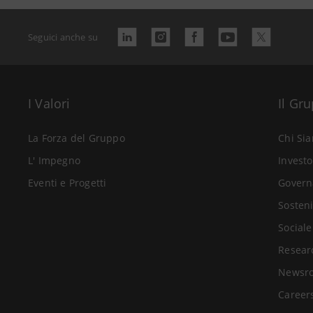
Seguici anche su
I Valori
Il Gr
La Forza del Gruppo
Chi Si
L' Impegno
Investo
Eventi e Progetti
Govern
Sosteni
Sociale
Resear
Newsr
Career