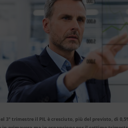
nel 3° trimestre il PIL è cresciuto, più del previsto, di 0,
o in primavera ma in espansione per il settimo trimest