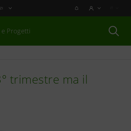
NOTIFICHE
IT
ZI
AREA UTENTE
 e Progetti
per chiudere
3° trimestre ma il