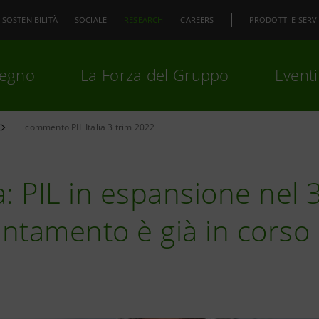
SOSTENIBILITÀ
SOCIALE
RESEARCH
CAREERS
PRODOTTI E SERVI
pegno
La Forza del Gruppo
Eventi
commento PIL Italia 3 trim 2022
premi
Invio
per cercare o
ESC
ia: PIL in espansione nel 
entamento è già in corso