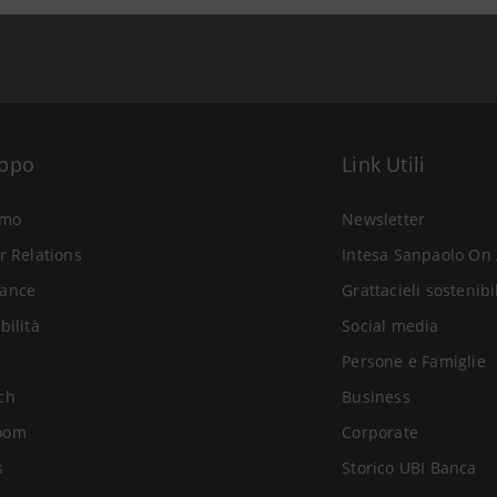
uppo
Link Utili
amo
Newsletter
r Relations
Intesa Sanpaolo On 
ance
Grattacieli sostenibi
bilità
Social media
Persone e Famiglie
ch
Business
oom
Corporate
s
Storico UBI Banca