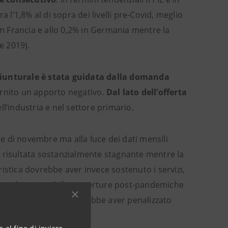
 l’1,8% al di sopra dei livelli pre-Covid, meglio
% in Francia e allo 0,2% in Germania mentre la
ne 2019).
giunturale è stata guidata dalla domanda
ornito un apporto negativo.
Dal lato dell’offerta
l’industria e nel settore primario.
ne di novembre ma alla luce dei dati mensili
sia risultata sostanzialmente stagnante mentre la
istica dovrebbe aver invece sostenuto i servizi,
to la spinta delle riaperture post-pandemiche
tterizzato l’estate dovrebbe aver penalizzato