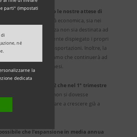
 al fine di inviare
e parti" (impostati
tese ma non modificano le nostre attese di
uggeriscono che l’attività economica, sia nei
teniamo che questa tendenza non sia destinata ad
 di
n ha ancora completamente dispiegato i propri
gazione, né
 inevitabilmente sulle esportazioni. Inoltre, la
ne.
ando la domanda e riteniamo che continuerà ad
ese anche nei prossimi mesi.
ersonalizzarne la
ezione dedicata
 4° trimestre del 2022 che nel 1° trimestre
egno e nel caso in cui non si dovesse
economia potrebbe tornare a crescere già a
 è possibile che l’espansione in media annua