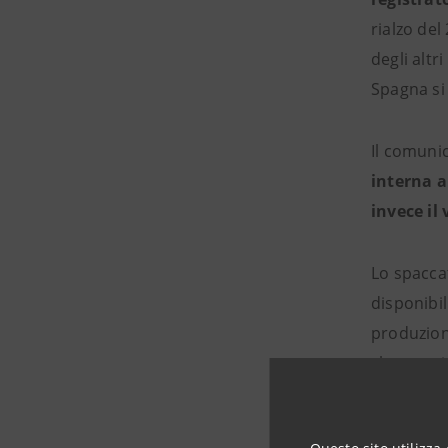
rialzo del
degli altr
Spagna si 
Il comunic
interna a
invece il
Lo spaccat
disponibil
produzione
che pensi
sta progre
l’output a