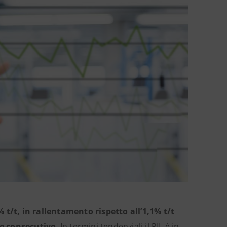
5% t/t, in rallentamento rispetto all’1,1% t/t
re consecutivo
. In termini tendenziali il PIL è in