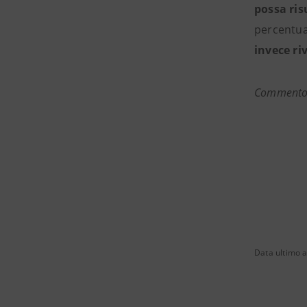
possa ris
percentual
invece riv
Commento a
Data ultimo 