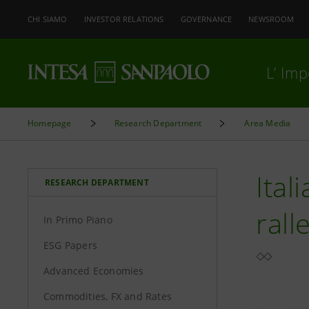
CHI SIAMO
INVESTOR RELATIONS
GOVERNANCE
NEWSROOM
L’ Im
Homepage
Research Department
Area Media
Ital
RESEARCH DEPARTMENT
rall
In Primo Piano
ESG Papers
Advanced Economies
Commodities, FX and Rates