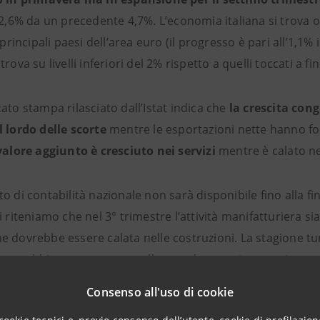
 2,6% da un precedente 4,7%. L’economia italiana si trova ora
i principali paesi dell’area euro (il progresso è pari all’1,1
trova su livelli inferiori del 2% rispetto a quelli toccati a fi
ato stampa rilasciato dall’Istat indica che
la crescita con
l lordo delle scorte
mentre le esportazioni nette hanno f
 valore aggiunto è cresciuto nei servizi
mentre è calato nel
o di contabilità nazionale non sarà disponibile fino alla fi
i riteniamo che nel 3° trimestre l’attività manifatturiera 
 dovrebbe essere calata nelle costruzioni. La stagione tur
amo abbiano comunque rallentato la propria corsa in quan
ssivamente perdendo vigore. Infine, la siccità che ha cara
Consenso all'uso di cookie
gricolo.