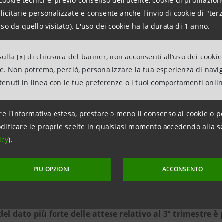
cookie tecnici e, previo consenso dell’utente, cookie di profilazione
citarie personalizzate e consente anche l'invio di cookie di "terz
ierni sono risultati complessivamente migliori delle at
so da quello visitato). L'uso dei cookie ha la durata di 1 anno.
ne del PIL nei prossimi trimestri.
Le indagini di fiducia s
e nell’industria, era già in contrazione a fine estate e ri
ulla [x] di chiusura del banner, non acconsenti all’uso dei cookie
i nel breve termine. Probabilmente lo shock energetico no
ne. Non potremo, perciò, personalizzare la tua esperienza di navi
cessivi sull’industria mentre il rallentamento globale peserà
ntenuti in linea con le tue preferenze o i tuoi comportamenti onli
scita dei prezzi al consumo e alla produzione sta già fren
redditi disponibili dei consumatori e i margini delle impr
re l'informativa estesa, prestare o meno il consenso ai cookie o p
dificare le proprie scelte in qualsiasi momento accedendo alla s
o una contrazione del PIL su base congiunturale sia nel
icy
).
Lo stimolo fiscale potrebbe comunque offrire qualche sost
zzare uno scenario di razionamento forzato dell’energia l’
PIÙ OPZIONI
ACCONSENTO
alla prossima primavera.
 del dato più forte delle attese relativo al 3° trimestre