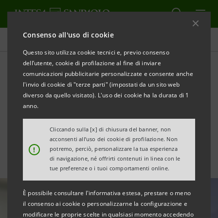
Consenso all'uso di cookie
Area Media
Questo sito utilizza cookie tecnici e, previo consenso
dell’utente, cookie di profilazione al fine di inviare
comunicazioni pubblicitarie personalizzate e consente anche
Calano i prezzi, sale ancora
l'invio di cookie di "terze parti" (impostati da un sito web
la fiducia di famiglie e
diverso da quello visitato). L'uso dei cookie ha la durata di 1
anno.
imprese a marzo
Cliccando sulla [x] di chiusura del banner, non
acconsenti all’uso dei cookie di profilazione. Non
!
potremo, perciò, personalizzare la tua esperienza
di navigazione, né offrirti contenuti in linea con le
tue preferenze o i tuoi comportamenti online.
È possibile consultare l'informativa estesa, prestare o meno
il consenso ai cookie o personalizzarne la configurazione e
modificare le proprie scelte in qualsiasi momento accedendo