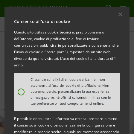
Consenso all'uso di cookie
Area Media
Questo sito utilizza cookie tecnici e, previo consenso
dell’utente, cookie di profilazione al fine di inviare
comunicazioni pubblicitarie personalizzate e consente anche
Produzione industriale:
l'invio di cookie di "terze parti" (impostati da un sito web
balzo imprevisto a
diverso da quello visitato). L'uso dei cookie ha la durata di 1
anno.
dicembre 2022
Cliccando sulla [x] di chiusura del banner, non
acconsenti all’uso dei cookie di profilazione. Non
!
potremo, perciò, personalizzare la tua esperienza
di navigazione, né offrirti contenuti in linea con le
tue preferenze o i tuoi comportamenti online.
È possibile consultare l'informativa estesa, prestare o meno
il consenso ai cookie o personalizzarne la configurazione e
modificare le proprie scelte in qualsiasi momento accedendo