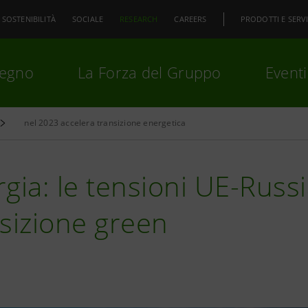
SOSTENIBILITÀ
SOCIALE
RESEARCH
CAREERS
PRODOTTI E SERVI
pegno
La Forza del Gruppo
Eventi
nel 2023 accelera transizione energetica
premi
Invio
per cercare o
ESC
gia: le tensioni UE-Russ
sizione green