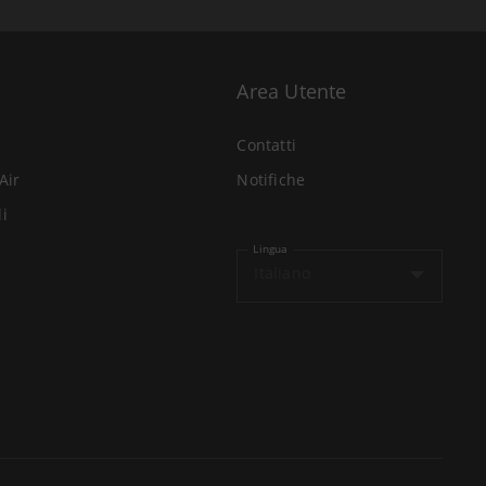
Area Utente
Contatti
Air
Notifiche
li
Lingua
Italiano