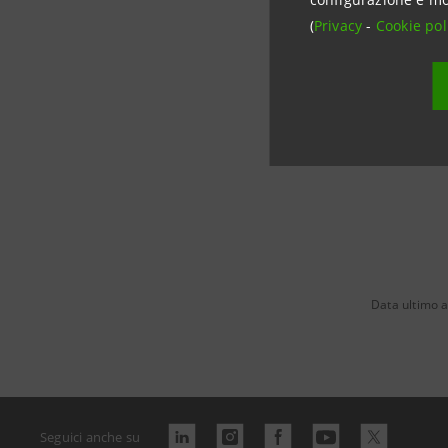
raggiungim
(
Privacy
-
Cookie pol
Scarica il
Data ultimo 
Seguici anche su