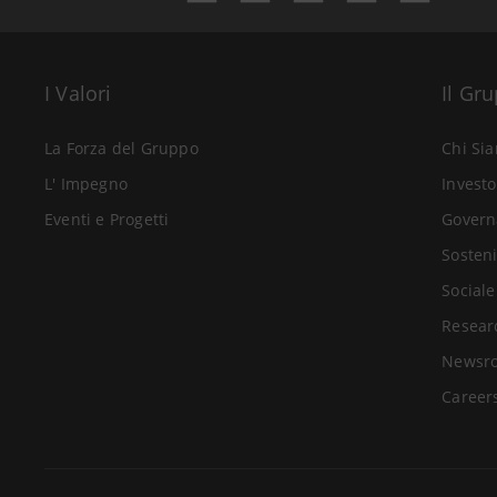
I Valori
Il Gr
La Forza del Gruppo
Chi Si
L' Impegno
Investo
Eventi e Progetti
Govern
Sosteni
Sociale
Resear
Newsr
Career