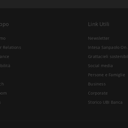
uppo
Link Utili
amo
Newsletter
r Relations
Intesa Sanpaolo On 
ance
Grattacieli sostenibi
bilità
Social media
Persone e Famiglie
ch
Business
oom
Corporate
s
Storico UBI Banca