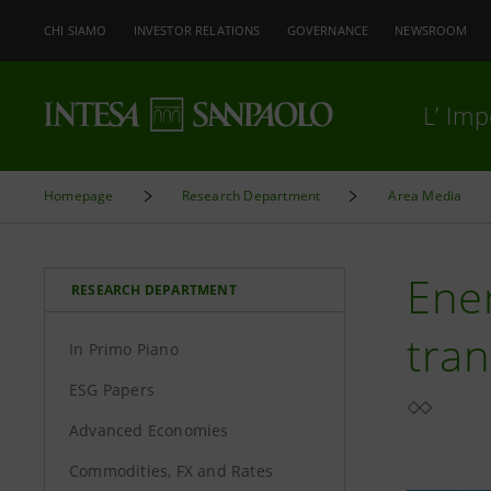
CHI SIAMO
INVESTOR RELATIONS
GOVERNANCE
NEWSROOM
L’ Im
Homepage
Research Department
Area Media
Ener
RESEARCH DEPARTMENT
tran
In Primo Piano
ESG Papers
Advanced Economies
Commodities, FX and Rates