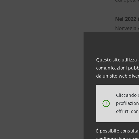
Nel 2022 
Norvegia e
Il 2023 h
economie 
Questo sito utilizza 
migliorame
comunicazioni pubbli
da un sito web diver
Nonostante
decisa tra
Cliccando s
profilazio
!
2024.
offrirti co
L’anno 20
È possibile consulta
investime
configurazione e mo