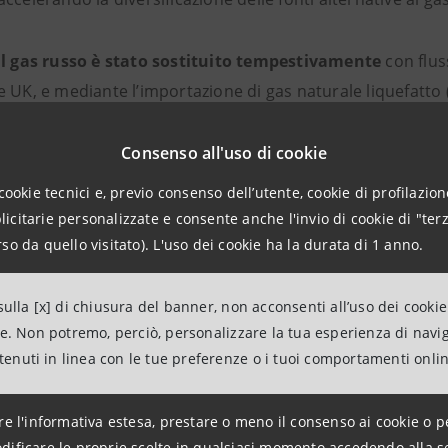
il gas russo è stato sostituito tempestivamente
con flus
 UK, e mediante l’importazione di gas naturale liquefatto 
a rappresentato un anno cruciale
Consenso all'uso di cookie
per l’accelerazione dell
europee hanno dimostrato un crescente decoupling tra la cr
cookie tecnici e, previo consenso dell’utente, cookie di profilazione
nti nell'intensità energetica e alla diffusione di tecnologie
citarie personalizzate e consente anche l'invio di cookie di "terz
so da quello visitato). L'uso dei cookie ha la durata di 1 anno.
 un iniziale rallentamento, l'incremento degli investiment
nsizione verso un sistema energetico più sostenibile, prel
ulla [x] di chiusura del banner, non acconsenti all’uso dei cookie
ne. Non potremo, perciò, personalizzare la tua esperienza di navi
ntenuti in linea con le tue preferenze o i tuoi comportamenti onli
23 si è rivelato una tappa fondamentale verso l'obietti
re l'informativa estesa, prestare o meno il consenso ai cookie o p
nti saranno necessari per assicurare una transizione energ
dificare le proprie scelte in qualsiasi momento accedendo alla s