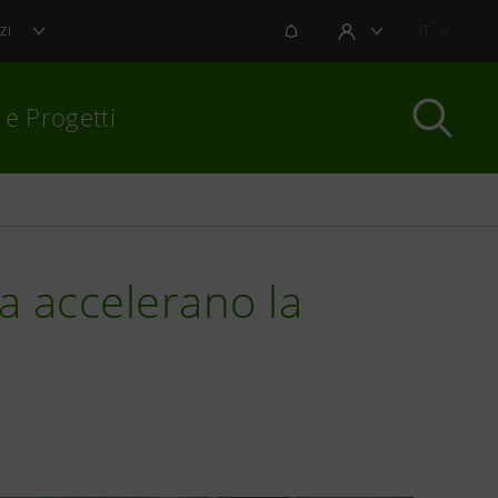
NOTIFICHE
IT
ZI
AREA UTENTE
 e Progetti
per chiudere
ia accelerano la