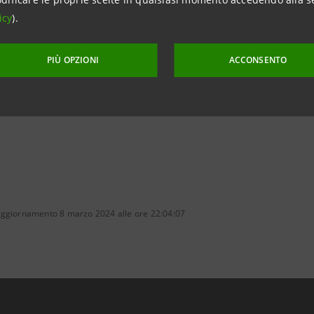
ento degli obbiettivi di riduzione delle emissioni.
icy
).
Focus UE
PIÙ OPZIONI
ACCONSENTO
aggiornamento 8 marzo 2024 alle ore 22:04:07