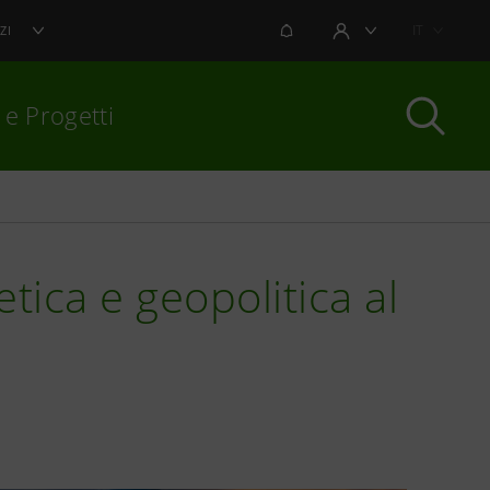
NOTIFICHE
IT
ZI
AREA UTENTE
 e Progetti
per chiudere
ica e geopolitica al