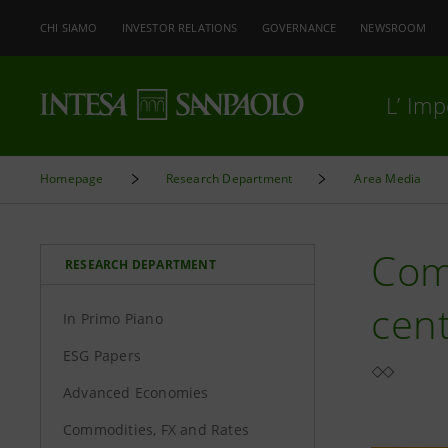
CHI SIAMO
INVESTOR RELATIONS
GOVERNANCE
NEWSROOM
L’ Im
Homepage
Research Department
Area Media
Comm
RESEARCH DEPARTMENT
cent
In Primo Piano
ESG Papers
Advanced Economies
Commodities, FX and Rates