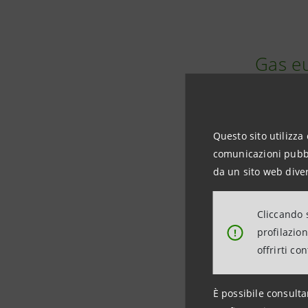
Gas eu
Il mercato
Questo sito utilizza 
stoccaggi 
comunicazioni pubbli
La ricosti
da un sito web diver
Secondo i
Cliccando s
mantenend
profilazio
!
all'evoluz
offrirti co
È possibile consulta