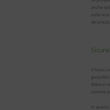
Le prospe
anche dall
sulle rese
dei prezzi
Sicure
Il Focus C
geopolitic
filiere e 
sistema p
In questo 