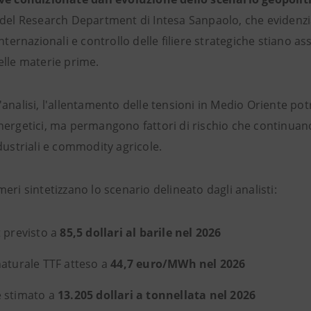
 del Research Department di Intesa Sanpaolo, che evidenz
internazionali e controllo delle filiere strategiche stiano
elle materie prime.
'analisi, l'allentamento delle tensioni in Medio Oriente p
ergetici, ma permangono fattori di rischio che continuano 
dustriali e commodity agricole.
eri sintetizzano lo scenario delineato dagli analisti:
 previsto a
85,5 dollari al barile nel 2026
aturale TTF atteso a
44,7 euro/MWh nel 2026
 stimato a
13.205 dollari a tonnellata nel 2026