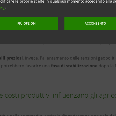
dificare le proprie scelte in qualsiasi momento accedendo alla s
 metalli industriali: domanda ancora
icy
).
PIÙ OPZIONI
ACCONSENTO
li industriali, il
rame
continua a beneficiare della domanda 
azione, difesa e intelligenza artificiale. Dopo i forti rialzi r
onsolidamento
delle quotazioni, pur mantenendo prospett
lli preziosi
, invece, l'allentamento delle tensioni geopolit
 potrebbero favorire una
fase di stabilizzazione
dopo la f
e costi produttivi influenzano gli agrico