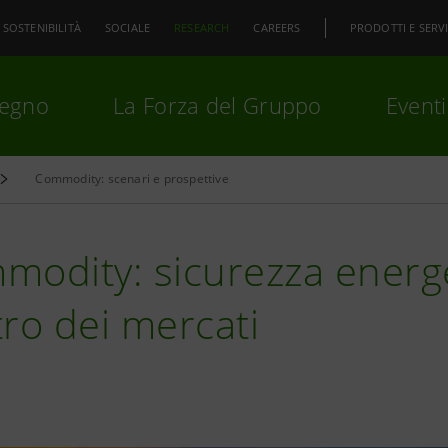
SOSTENIBILITÀ
SOCIALE
RESEARCH
CAREERS
PRODOTTI E SERVI
pegno
La Forza del Gruppo
Eventi
Commodity: scenari e prospettive
premi
Invio
per cercare o
ESC
odity: sicurezza energet
ro dei mercati