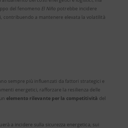
andamento dei costi energetici e logistici, ma
iluppo del fenomeno
El Niño
potrebbe incidere
li, contribuendo a mantenere elevata la volatilità
o sempre più influenzati da fattori strategici e
amenti energetici, rafforzare la resilienza delle
 un
elemento rilevante per la competitività
del
erà a incidere sulla sicurezza energetica, sui