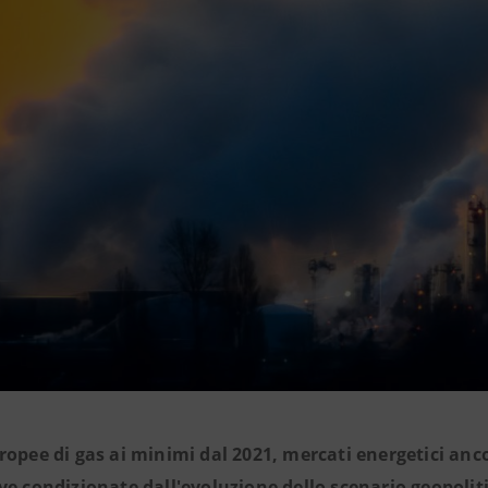
ropee di gas ai minimi dal 2021, mercati energetici anco
ve condizionate dall'evoluzione dello scenario geopolit