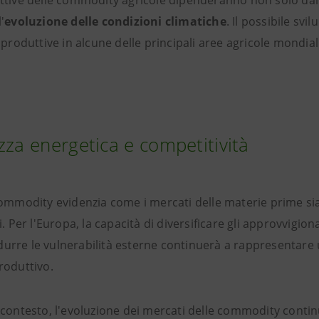
ttive delle commodity agricole dipenderanno non solo dall'
'
evoluzione delle condizioni climatiche
. Il possibile sv
 produttive in alcune delle principali aree agricole mondia
.
zza energetica e competitività
ommodity evidenzia come i mercati delle materie prime sian
i. Per l'Europa, la capacità di diversificare gli approvvigion
ridurre le vulnerabilità esterne continuerà a rappresentare
roduttivo.
contesto, l'evoluzione dei mercati delle commodity continu