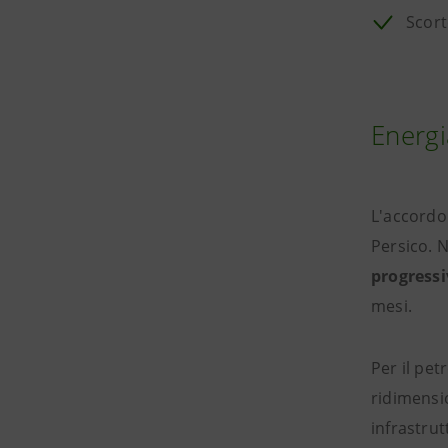
Scort
Energia
L'accordo 
Persico. N
progress
mesi.
Per il pet
ridimensio
infrastrut