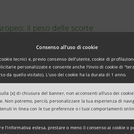
ropeo: il peso delle scorte
Consenso all'uso di cookie
 del gas continua a rappresentare uno dei principali eleme
cookie tecnici e, previo consenso dell’utente, cookie di profilazione
risultavano vicini al 44% della capacità disponibile, un livel
citarie personalizzate e consente anche l'invio di cookie di "terz
tuzione delle riserve in vista dell'inverno richiederà quindi
so da quello visitato). L'uso dei cookie ha la durata di 1 anno.
l rapporto, proprio i
bassi livelli di stoccaggio
potrebbero 
ulla [x] di chiusura del banner, non acconsenti all’uso dei cookie
o il mercato esposto alle tensioni legate alla domanda sta
ne. Non potremo, perciò, personalizzare la tua esperienza di navi
ione dello scenario internazionale.
ntenuti in linea con le tue preferenze o i tuoi comportamenti onli
re l'informativa estesa, prestare o meno il consenso ai cookie o p