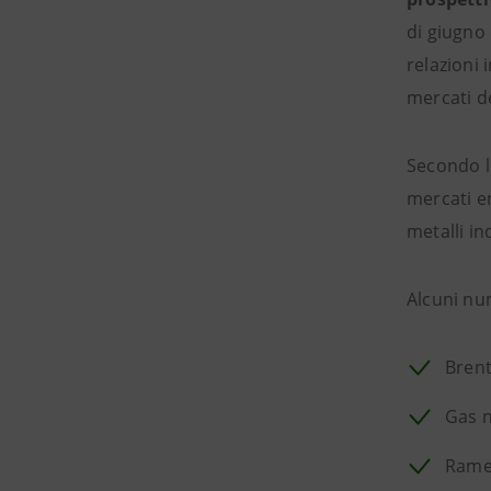
di giugno
relazioni 
mercati d
Secondo l
mercati en
metalli in
Alcuni num
Brent
Gas n
Rame