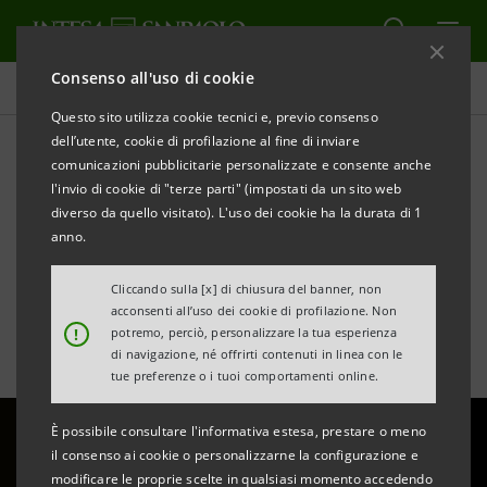
Consenso all'uso di cookie
Area Media
Questo sito utilizza cookie tecnici e, previo consenso
dell’utente, cookie di profilazione al fine di inviare
comunicazioni pubblicitarie personalizzate e consente anche
De Felice: crisi energetica e
l'invio di cookie di "terze parti" (impostati da un sito web
rialzo dei tassi. Le sfide per
diverso da quello visitato). L'uso dei cookie ha la durata di 1
anno.
le imprese italiane
Cliccando sulla [x] di chiusura del banner, non
acconsenti all’uso dei cookie di profilazione. Non
!
potremo, perciò, personalizzare la tua esperienza
di navigazione, né offrirti contenuti in linea con le
tue preferenze o i tuoi comportamenti online.
È possibile consultare l'informativa estesa, prestare o meno
il consenso ai cookie o personalizzarne la configurazione e
modificare le proprie scelte in qualsiasi momento accedendo