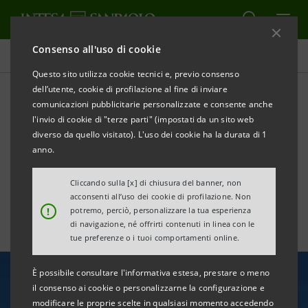
Consenso all'uso di cookie
Area Media
Questo sito utilizza cookie tecnici e, previo consenso
dell’utente, cookie di profilazione al fine di inviare
comunicazioni pubblicitarie personalizzate e consente anche
SRM: dal turismo
l'invio di cookie di "terze parti" (impostati da un sito web
archeologico crescita Pil di
diverso da quello visitato). L'uso dei cookie ha la durata di 1
anno.
mezzo miliardo per il Sud
Cliccando sulla [x] di chiusura del banner, non
acconsenti all’uso dei cookie di profilazione. Non
!
potremo, perciò, personalizzare la tua esperienza
di navigazione, né offrirti contenuti in linea con le
tue preferenze o i tuoi comportamenti online.
È possibile consultare l'informativa estesa, prestare o meno
il consenso ai cookie o personalizzarne la configurazione e
modificare le proprie scelte in qualsiasi momento accedendo