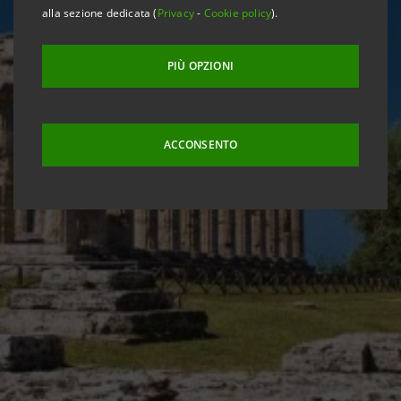
alla sezione dedicata (
Privacy
-
Cookie policy
).
PIÙ OPZIONI
ACCONSENTO