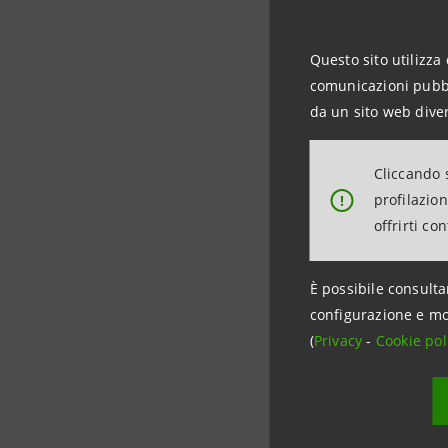
Secondo l
al 2,4% d
Questo sito utilizza 
scendere 
comunicazioni pubbli
da un sito web diver
L’inflazi
mesi succe
Cliccando s
al 2,3% a 
profilazio
!
offrirti co
Scarica il
È possibile consulta
configurazione e mo
(
Privacy
-
Cookie pol