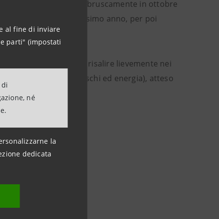
azione è attesa scendere bruscamente in ottobre
alire all’inizio del prossimo anno, per poi
 al fine di inviare
 dicembre 2024.
e parti" (impostati
erili del 2025
, prima di risalire lievemente nei
 netto di alimentari freschi ed energia), atteso
 di
gazione, né
ne.
ersonalizzarne la
ezione dedicata