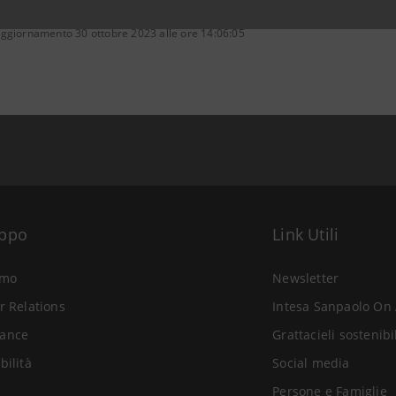
aggiornamento 30 ottobre 2023 alle ore 14:06:05
uppo
Link Utili
amo
Newsletter
r Relations
Intesa Sanpaolo On 
ance
Grattacieli sostenibi
bilità
Social media
Persone e Famiglie