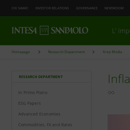
CHI SIAMO
INVESTOR RELATIONS
GOVERNANCE
NEWSROOM
L’ Im
Homepage
Research Department
Area Media
Infl
RESEARCH DEPARTMENT
In Primo Piano
ESG Papers
Advanced Economies
Commodities, FX and Rates