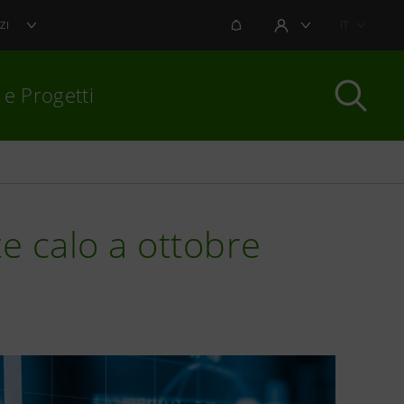
NOTIFICHE
IT
ZI
AREA UTENTE
 e Progetti
per chiudere
rte calo a ottobre