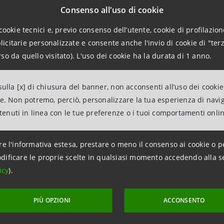
e previsioni degli economisti di Intesa Sanpaolo,
l’infl
Consenso all'uso di cookie
al 5,3% di settembre sul NIC.
L’indice dovrebbe tornare a s
cookie tecnici e, previo consenso dell’utente, cookie di profilazione
nuovamente nel 2° semestre, sino a raggiungere il 2,2% a
citarie personalizzate e consente anche l'invio di cookie di "terz
so da quello visitato). L'uso dei cookie ha la durata di 1 anno.
one calerebbe sotto la soglia del 2% solo nei mesi primav
ssivi. La discesa sarà più regolare per l’indice core BCE (al
ulla [x] di chiusura del banner, non acconsenti all’uso dei cookie
fine 2024 e sotto il 2% solo dal 2° trimestre 2025.
ne. Non potremo, perciò, personalizzare la tua esperienza di navi
ntenuti in linea con le tue preferenze o i tuoi comportamenti onli
Focus Italia
re l'informativa estesa, prestare o meno il consenso ai cookie o p
dificare le proprie scelte in qualsiasi momento accedendo alla s
icy
).
PIÙ OPZIONI
ACCONSENTO