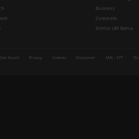
ch
Business
oom
Corporate
s
Storico UBI Banca
Dati Sociali
Privacy
Cookies
Disclaimer
AML - CFT
Dic