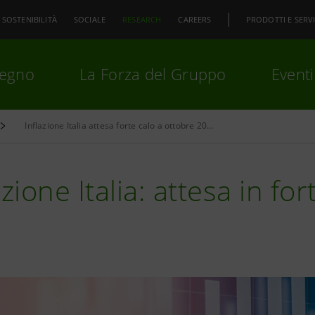
SOSTENIBILITÀ
SOCIALE
RESEARCH
CAREERS
PRODOTTI E SERVI
pegno
La Forza del Gruppo
Eventi
Inflazione Italia attesa forte calo a ottobre 2023
premi
Invio
per cercare o
ESC
azione Italia: attesa in fo