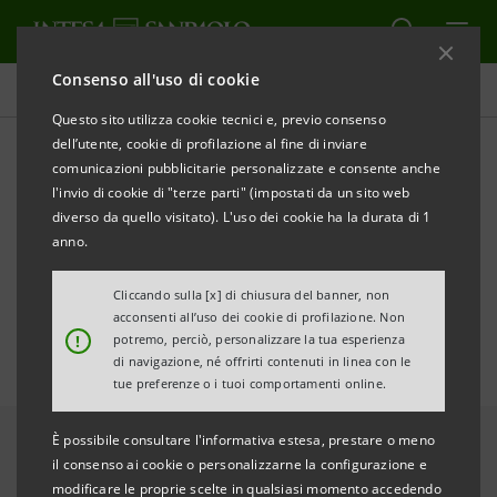
Consenso all'uso di cookie
Area Media
Questo sito utilizza cookie tecnici e, previo consenso
dell’utente, cookie di profilazione al fine di inviare
comunicazioni pubblicitarie personalizzate e consente anche
Finanza locale 2022: saldo
l'invio di cookie di "terze parti" (impostati da un sito web
positivo per i Comuni,
diverso da quello visitato). L'uso dei cookie ha la durata di 1
anno.
Regioni in peggioramento
Cliccando sulla [x] di chiusura del banner, non
acconsenti all’uso dei cookie di profilazione. Non
!
potremo, perciò, personalizzare la tua esperienza
di navigazione, né offrirti contenuti in linea con le
tue preferenze o i tuoi comportamenti online.
È possibile consultare l'informativa estesa, prestare o meno
il consenso ai cookie o personalizzarne la configurazione e
modificare le proprie scelte in qualsiasi momento accedendo