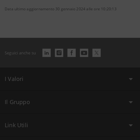
Data ultimo aggiornamento 30 gennaio 2024 alle ore 10:20:13
Seguici anche su
I Valori
Il Gruppo
Link Utili