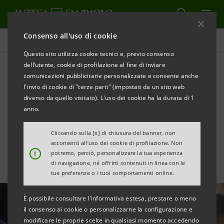
Consenso all'uso di cookie
Area Media
Questo sito utilizza cookie tecnici e, previo consenso
dell’utente, cookie di profilazione al fine di inviare
comunicazioni pubblicitarie personalizzate e consente anche
SRM: le imprese del
l'invio di cookie di "terze parti" (impostati da un sito web
Mezzogiorno che investono
diverso da quello visitato). L'uso dei cookie ha la durata di 1
anno.
sono 7 su 10
Cliccando sulla [x] di chiusura del banner, non
acconsenti all’uso dei cookie di profilazione. Non
!
potremo, perciò, personalizzare la tua esperienza
di navigazione, né offrirti contenuti in linea con le
tue preferenze o i tuoi comportamenti online.
È possibile consultare l'informativa estesa, prestare o meno
il consenso ai cookie o personalizzarne la configurazione e
modificare le proprie scelte in qualsiasi momento accedendo