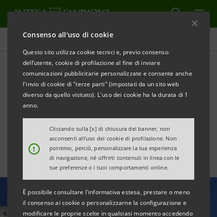
Consenso all'uso di cookie
Area Media
Questo sito utilizza cookie tecnici e, previo consenso
dell’utente, cookie di profilazione al fine di inviare
comunicazioni pubblicitarie personalizzate e consente anche
Turismo, SRM: il 2023 è
l'invio di cookie di "terze parti" (impostati da un sito web
stato l’anno del grande
diverso da quello visitato). L'uso dei cookie ha la durata di 1
anno.
rimbalzo post-Covid
Cliccando sulla [x] di chiusura del banner, non
acconsenti all’uso dei cookie di profilazione. Non
!
potremo, perciò, personalizzare la tua esperienza
di navigazione, né offrirti contenuti in linea con le
tue preferenze o i tuoi comportamenti online.
È possibile consultare l'informativa estesa, prestare o meno
il consenso ai cookie o personalizzarne la configurazione e
modificare le proprie scelte in qualsiasi momento accedendo