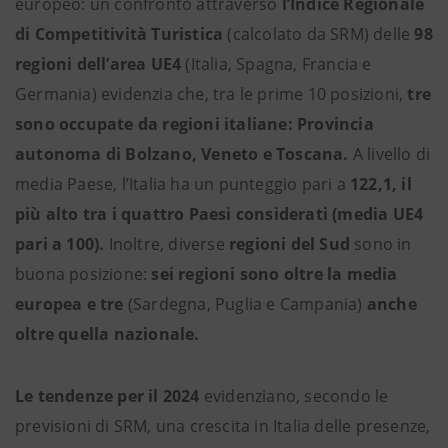
europeo: un confronto attraverso
l’Indice Regionale
di Competitività Turistica
(calcolato da SRM) delle
98
regioni dell’area UE4
(Italia, Spagna, Francia e
Germania) evidenzia che, tra le prime 10 posizioni,
tre
sono occupate da regioni italiane: Provincia
autonoma di Bolzano, Veneto e Toscana.
A livello di
media Paese, l’Italia ha un punteggio pari a
122,1, il
più alto tra i quattro Paesi considerati (media UE4
pari a 100).
Inoltre, diverse
regioni del Sud
sono in
buona posizione:
sei regioni sono oltre la media
europea e tre
(Sardegna, Puglia e Campania)
anche
oltre quella nazionale.
Le tendenze per il 2024
evidenziano, secondo le
previsioni di SRM, una crescita in Italia delle presenze,