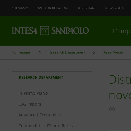
CHI SIAMO
INVESTOR RELATIONS
GOVERNANCE
NEWSROOM
L’ Im
Homepage
Research Department
Area Media
Dist
RESEARCH DEPARTMENT
nov
In Primo Piano
ESG Papers
Advanced Economies
Commodities, FX and Rates