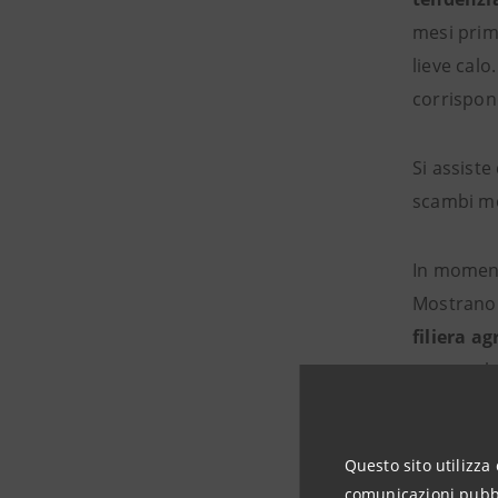
mesi prima
lieve calo
corrispon
Si assist
scambi mo
In momen
Mostrano 
filiera a
essere al
continuand
di un effi
Questo sito utilizza 
comunicazioni pubbli