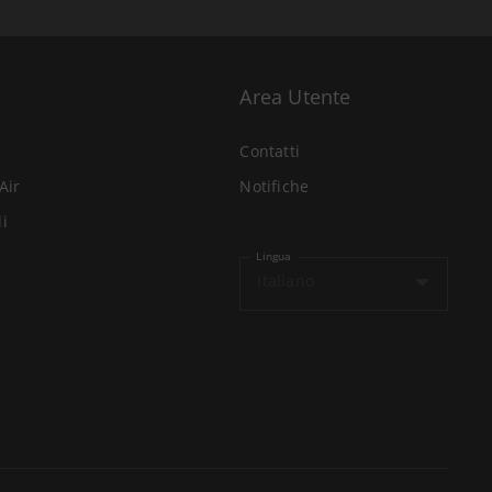
Area Utente
Contatti
Air
Notifiche
li
Lingua
Italiano