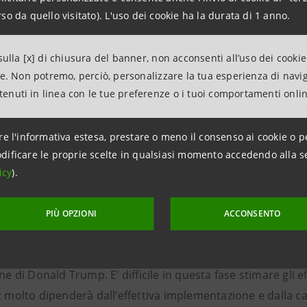
ma
parte dell’anno
l’evoluzione dell’export dei distretti ind
so da quello visitato). L'uso dei cookie ha la durata di 1 anno.
le dinamica degli scambi mondiali di merci. Resterà pertant
e di specializzazione, delle aree geografiche presidiate e
ulla [x] di chiusura del banner, non acconsenti all’uso dei cookie
e opportunità che potranno venire da alcuni mercati, sopra
ne. Non potremo, perciò, personalizzare la tua esperienza di navi
 caratterizzati da migliori condizioni di domanda.
Tra quest
ntenuti in linea con le tue preferenze o i tuoi comportamenti onli
 a una crescita diffusa dei distretti si potrà osservare
nel c
re l'informativa estesa, prestare o meno il consenso ai cookie o p
o a farsi sentire gli effetti del rientro dell’inflazione e del
dificare le proprie scelte in qualsiasi momento accedendo alla s
eficio soprattutto i distretti specializzati in beni di inves
icy
).
d energetica.
PIÙ OPZIONI
ACCONSENTO
di uno
scenario complesso
, caratterizzato anche da diversi f
 dell’Europa, alle forti tensioni geopolitiche internazional
one di Donald Trump. E’ difficile in questa fase stimare gli 
: molto dipenderà dall’effettiva implementazione e dalla c