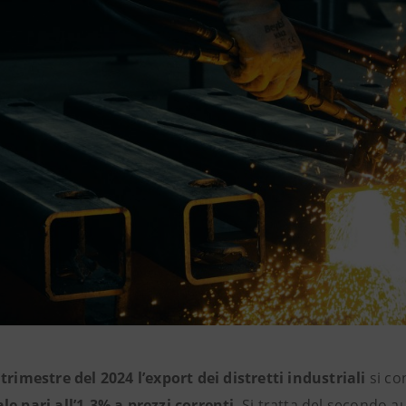
trimestre del 2024 l’export dei distretti industriali
si co
le pari all’1,3% a prezzi correnti
. Si tratta del secondo 