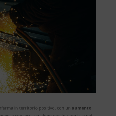
nferma in territorio positivo, con un
aumento
aumento consecutivo, dopo quello riportato nei