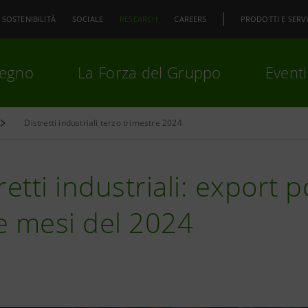
SOSTENIBILITÀ
SOCIALE
RESEARCH
CAREERS
PRODOTTI E SERVI
pegno
La Forza del Gruppo
Eventi
Distretti industriali terzo trimestre 2024
premi
Invio
per cercare o
ESC
retti industriali: export p
e mesi del 2024