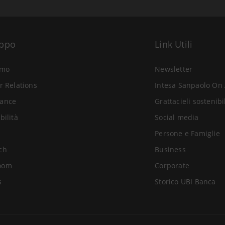
uppo
Link Utili
amo
Newsletter
r Relations
Intesa Sanpaolo On 
ance
Grattacieli sostenibi
bilità
Social media
Persone e Famiglie
ch
Business
oom
Corporate
s
Storico UBI Banca