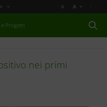
NOTIFICHE
IT
ZI
AREA UTENTE
 e Progetti
per chiudere
ositivo nei primi