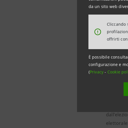
Nell’
ulti
da un sito web diver
dalla debo
del settor
Cliccando s
cogliere l
profilazio
!
fase sono
offrirti co
Il ritorno
È possibile consulta
inizierann
configurazione e mo
trarre ben
(
Privacy
-
Cookie pol
digitale e
Si tratta 
alle porte
dall’elezi
elettorale