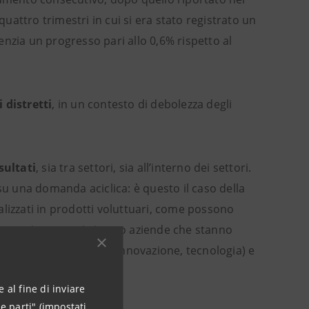
attro trimestri in cui si era stato registrato un
denzia un progresso pari allo 0,6% rispetto al
 distretti
, in un contesto di debolezza degli
sultati
, sia tra settori, sia all’interno dei settori.
 una domanda aciclica: è questo il caso della
ecializzati in prodotti voluttuari, come possono
i questi comparti vi sono aziende che stanno
in termini di qualità, innovazione, tecnologia) e
 al fine di inviare
e parti" (impostati