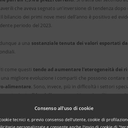
verili che aveva segnato un’inversione di tendenza dopo qu
. Il bilancio dei primi nove mesi dell’anno è positivo ed evi
dente periodo del 2023.
e dunque a una
sostanziale tenuta dei valori esportati dai
ndiali.
ti come questi
tende ad aumentare l’eterogeneità dei ri
una migliore evoluzione i comparti che possono contare su
gro-alimentare
. Sono, invece, più in difficoltà i settori sp
cune tipologie
di beni di consumo
. Ma anche all’interno d
o a crescere, forti di un buon posizionamento strategico (
Consenso all'uso di cookie
cace presidio dei mercati in crescita.
cookie tecnici e, previo consenso dell’utente, cookie di profilazione
citarie personalizzate e consente anche l'invio di cookie di "terz