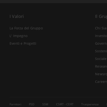
I Valori
Il Gr
La Forza del Gruppo
Chi Si
L' Impegno
Investo
Eventi e Progetti
Govern
Sosteni
Sociale
Resear
Newsr
Career
Fornitori
PSD
SSM
CSIRT - CERT
Trasparenza