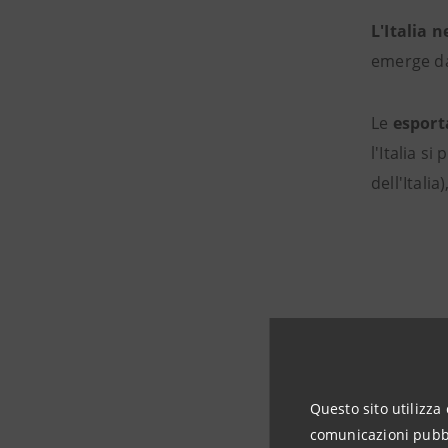
L'Italia n
emerge dal
Le
esport
l'Italia si
dell'Itali
Questo sito utilizza 
comunicazioni pubbli