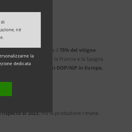
no italiano”
 di
dustry & Local
gazione, né
anpaolo
ne.
odiversità
. L'Italia vanta il
75% del vitigno
ersonalizzarne la
lunga il Portogallo (40), la Francia e la Spagna
ezione dedicata
umero di certificazioni DOP/IGP in Europa,
rispetto al 2023
, ma la produzione rimane