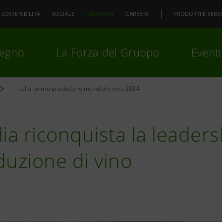
SOSTENIBILITÀ
SOCIALE
RESEARCH
CAREERS
PRODOTTI E SERVI
pegno
La Forza del Gruppo
Eventi
italia primo produttore mondiale vino 2024
premi
Invio
per cercare o
ESC
alia riconquista la leader
uzione di vino