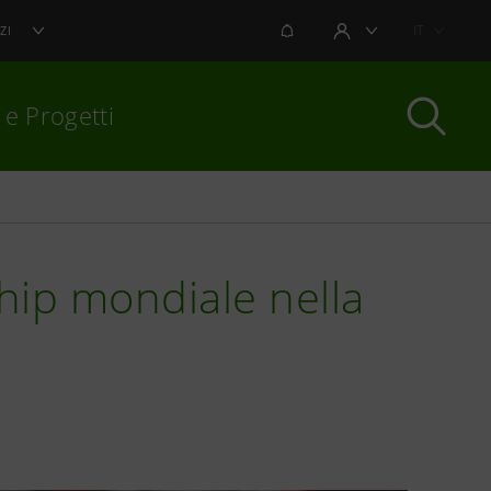
NOTIFICHE
IT
ZI
AREA UTENTE
 e Progetti
per chiudere
ship mondiale nella