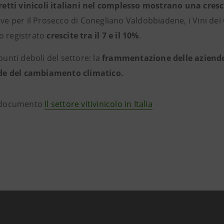
retti vinicoli italiani nel complesso mostrano una cresc
ive per il Prosecco di Conegliano Valdobbiadene, i Vini dei C
o registrato
crescite tra il 7 e il 10%
.
 punti deboli del settore: la
frammentazione delle aziende
de del cambiamento climatico.
l documento
Il settore vitivinicolo in Italia