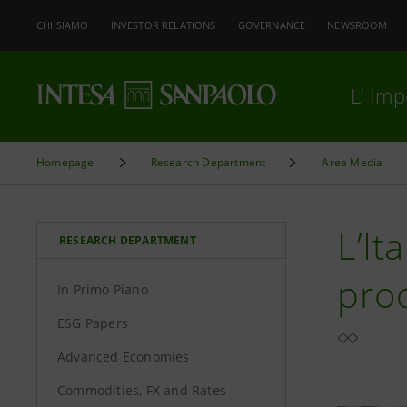
CHI SIAMO
INVESTOR RELATIONS
GOVERNANCE
NEWSROOM
L’ Im
Homepage
Research Department
Area Media
L’It
RESEARCH DEPARTMENT
prod
In Primo Piano
ESG Papers
Advanced Economies
Commodities, FX and Rates