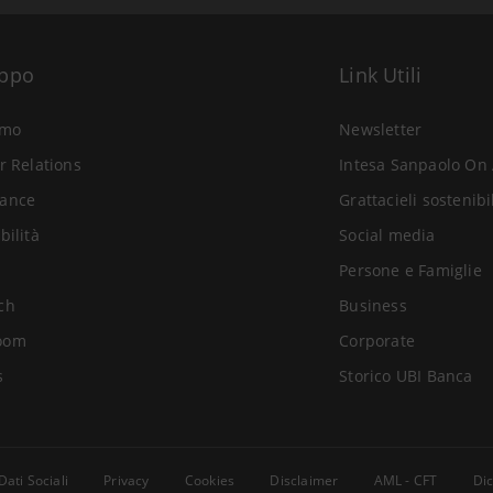
uppo
Link Utili
amo
Newsletter
r Relations
Intesa Sanpaolo On 
ance
Grattacieli sostenibi
bilità
Social media
Persone e Famiglie
ch
Business
oom
Corporate
s
Storico UBI Banca
Dati Sociali
Privacy
Cookies
Disclaimer
AML - CFT
Dic