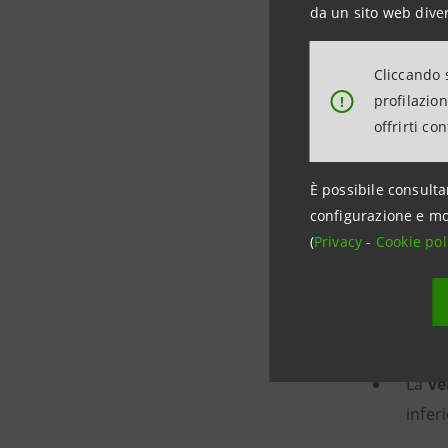
da un sito web diver
Cliccando s
profilazio
!
offrirti co
Un punto d
È possibile consulta
nazionale
configurazione e mo
(entrambe
(
Privacy
-
Cookie pol
con 528 
Altri dati
La
ve
infer