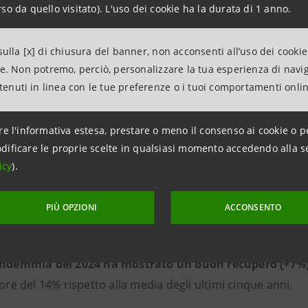
so da quello visitato). L'uso dei cookie ha la durata di 1 anno.
valorizzare la grande qualità del vi
ulla [x] di chiusura del banner, non acconsenti all’uso dei cookie
Stefania Trenti, responsabile In
ne. Non potremo, perciò, personalizzare la tua esperienza di navi
Economies Research di Intesa S
ntenuti in linea con le tue preferenze o i tuoi comportamenti onli
i forza cruciale del vino italiano è la sua
straordinaria bi
re l'informativa estesa, prestare o meno il consenso ai cookie o p
 coperto da ben 80 vitigni autoctoni
, superando di gran 
dificare le proprie scelte in qualsiasi momento accedendo alla s
 con 15). Questa ricchezza si traduce anche nel
maggior n
icy
).
riconoscimenti
, contro i 442 della Francia.
PIÙ OPZIONI
ACCONSENTO
 della ricerca di Intesa Sanpaolo:
ndemmia del 2024 ha mostrato un buon recupero (+7%) 
iore del 14% rispetto alla media degli ultimi cinque anni.