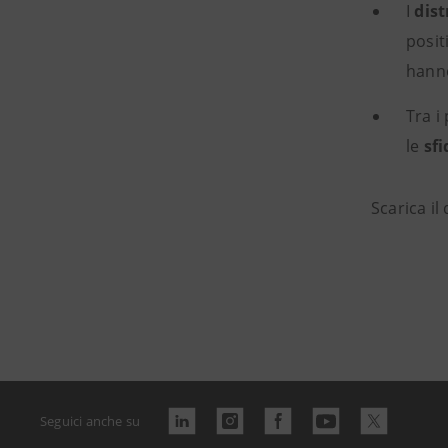
I
dist
posit
hann
Tra i
le
sfi
Scarica i
Seguici anche su