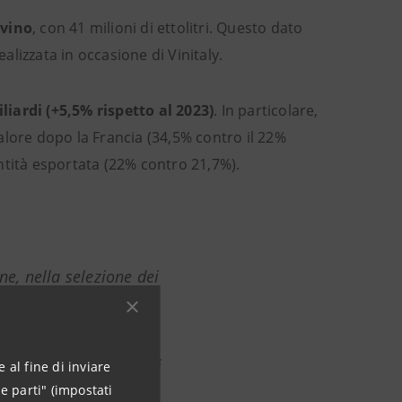
 vino
, con 41 milioni di ettolitri. Questo dato
lizzata in occasione di Vinitaly.
iardi (+5,5% rispetto al 2023)
. In particolare,
valore dopo la Francia (34,5% contro il 22%
uantità esportata (22% contro 21,7%).
ne, nella selezione dei
le opportunità che
lla robotica. Le
ire ancora dai mercati
 al fine di inviare
e parti" (impostati
fare sistema per