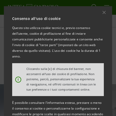
Consenso all'uso di cookie
Area Media
Questo sito utilizza cookie tecnici e, previo consenso
dell’utente, cookie di profilazione al fine di inviare
comunicazioni pubblicitarie personalizzate e consente anche
Casa, affitti e lavoro: il nodo
l'invio di cookie di "terze parti" (impostati da un sito web
della competitività urbana
diverso da quello visitato). L'uso dei cookie ha la durata di 1
anno.
Cliccando sulla [x] di chiusura del banner, non
acconsenti all’uso dei cookie di profilazione. Non
!
potremo, perciò, personalizzare la tua esperienza
di navigazione, né offrirti contenuti in linea con le
tue preferenze o i tuoi comportamenti online.
È possibile consultare l'informativa estesa, prestare o meno
il consenso ai cookie o personalizzarne la configurazione e
modificare le proprie scelte in qualsiasi momento accedendo