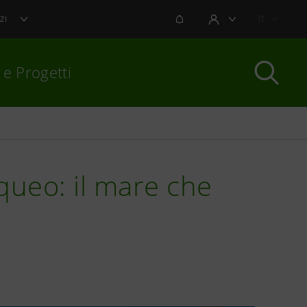
NOTIFICHE
IT
ZI
AREA UTENTE
 e Progetti
per chiudere
ueo: il mare che