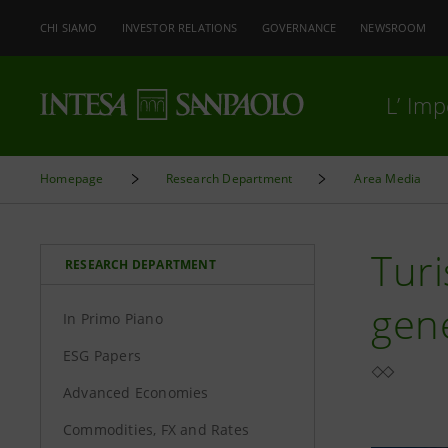
CHI SIAMO
INVESTOR RELATIONS
GOVERNANCE
NEWSROOM
L’ Im
Homepage
Research Department
Area Media
Tur
RESEARCH DEPARTMENT
gen
In Primo Piano
ESG Papers
Advanced Economies
Commodities, FX and Rates