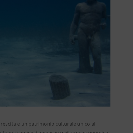
rescita e un patrimonio culturale unico al
iuta ma capace di generare sviluppo economico,