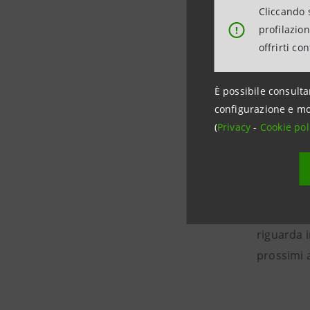
Cliccando s
virtuali 
profilazio
!
immergersi
offrirti co
È possibile consulta
configurazione e mo
Una do
(
Privacy
-
Cookie pol
Lo studio
curioso e 
disponibi
riguarda i
prossimi 