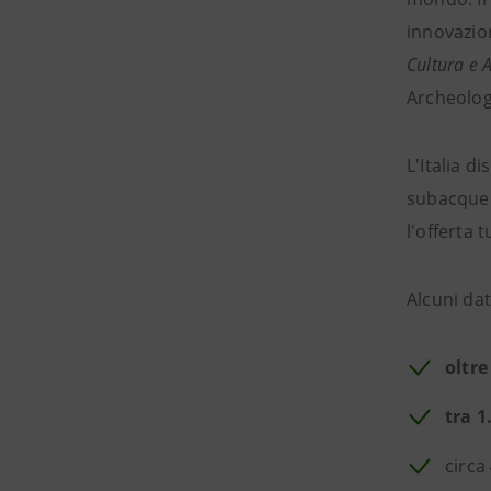
innovazio
Cultura e 
Archeolog
L'Italia d
subacquei
l'offerta 
Alcuni dat
oltre
tra 1
circa