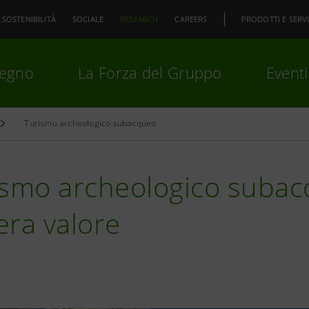
SOSTENIBILITÀ
SOCIALE
RESEARCH
CAREERS
PRODOTTI E SERVI
pegno
La Forza del Gruppo
Eventi
Turismo archeologico subacqueo
premi
Invio
per cercare o
ESC
ismo archeologico subacq
era valore