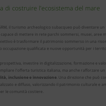
da di costruire l'ecosistema del mare
RM, il turismo archeologico subacqueo può diventare un 
, capace di mettere in rete parchi sommersi, musei, aree m
obiettivo è trasformare il patrimonio sommerso in una risor
occupazione qualificata e nuove opportunità per i territor
prospettiva, investire in digitalizzazione, formazione e va
mpliare l'offerta turistica italiana, ma anche rafforzare u
lità, inclusione e innovazione
. Una direzione che può con
lizzato e diffuso, valorizzando il patrimonio culturale e 
per le comunità costiere.