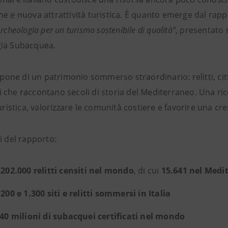
ne e nuova attrattività turistica. È quanto emerge dal rap
Archeologia per un turismo sostenibile di qualità"
, presentato 
ia Subacquea.
ispone di un patrimonio sommerso straordinario: relitti, ci
 che raccontano secoli di storia del Mediterraneo. Una ric
turistica, valorizzare le comunità costiere e favorire una cre
i del rapporto:
 202.000 relitti censiti nel mondo
, di cui
15.641 nel Medi
.200 e 1.300 siti e relitti sommersi in Italia
40 milioni di subacquei certificati nel mondo