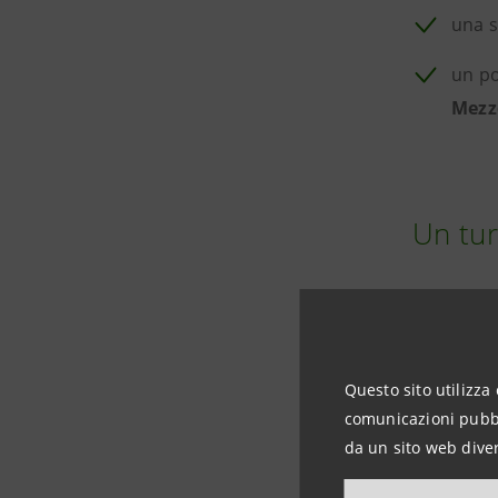
una 
un po
Mezz
Un tur
Il turismo
salvagua
balneare, 
Questo sito utilizza 
comunicazioni pubbli
flussi e a
da un sito web diver
La tecnolo