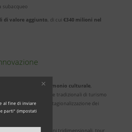
sta subacqueo
di di valore aggiunto
, di cui
€340 milioni nel
innovazione
tegrare
tutela del patrimonio culturale
,
. A differenza delle forme tradizionali di turismo
i, contribuendo alla destagionalizzazione dei
 al fine di inviare
e parti" (impostati
à aumentata, ricostruzioni tridimensionali, tour