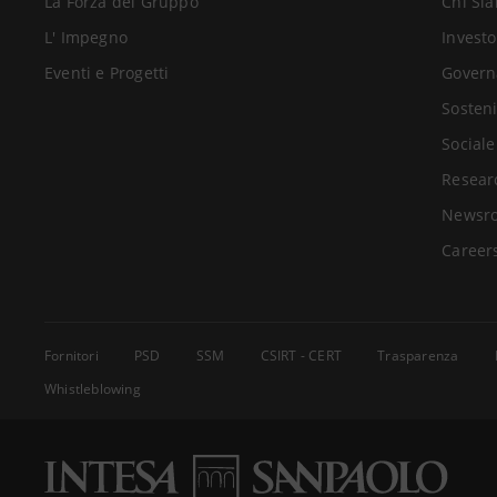
La Forza del Gruppo
Chi Si
L' Impegno
Investo
Eventi e Progetti
Govern
Sosteni
Sociale
Resear
Newsr
Career
Fornitori
PSD
SSM
CSIRT - CERT
Trasparenza
Whistleblowing