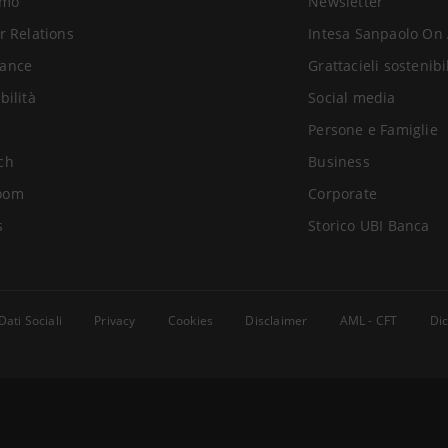
amo
Newsletter
r Relations
Intesa Sanpaolo On 
ance
Grattacieli sostenibi
bilità
Social media
Persone e Famiglie
ch
Business
oom
Corporate
s
Storico UBI Banca
Dati Sociali
Privacy
Cookies
Disclaimer
AML - CFT
Dic