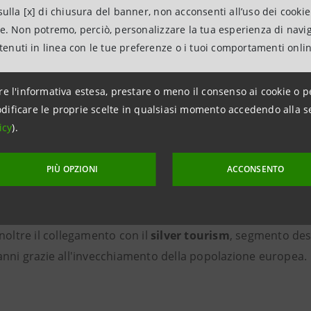
ulla [x] di chiusura del banner, non acconsenti all’uso dei cookie
e strumenti digitali immersivi consentono oggi di esplorar
ne. Non potremo, perciò, personalizzare la tua esperienza di navi
 fisicamente, ampliando il pubblico potenziale e rendendo 
ntenuti in linea con le tue preferenze o i tuoi comportamenti onli
re l'informativa estesa, prestare o meno il consenso ai cookie o p
dificare le proprie scelte in qualsiasi momento accedendo alla s
manda orientata alla qualità
icy
).
PIÙ OPZIONI
ACCONSENTO
 evidenzia come il visitatore interessato a questo segmen
attento alla sostenibilità. La permanenza media supera quel
lità a scegliere operatori impegnati nella tutela ambienta
noltre il collegamento con il
silver tourism
, segmento des
anni grazie all'invecchiamento della popolazione europea.