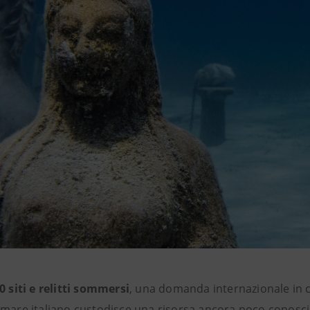
0 siti e relitti sommersi
, una domanda internazionale in c
 mare italiano custodisce una risorsa ancora poco conosc