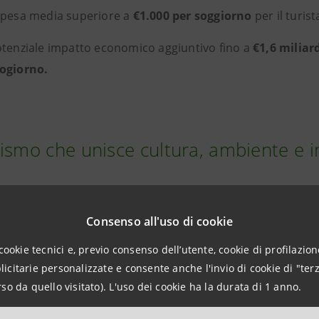
spesa media superiore a
€1.000 per soggiorno
per il turi
tenziale impatto economico aggiuntivo fino a
€1,6 miliar
ogiorno.
ismo che unisce cultura, ambiente e 
 archeologico subacqueo si distingue per la capacità di in
Consenso all'uso di cookie
rdia dell'ambiente marino
e
sviluppo economico locale
favorisce una fruizione controllata e sostenibile dei luogh
cookie tecnici e, previo consenso dell’utente, cookie di profilazione
citarie personalizzate e consente anche l'invio di cookie di "terz
lla valorizzazione di aree costiere meno conosciute.
so da quello visitato). L'uso dei cookie ha la durata di 1 anno.
gia rappresenta uno dei principali fattori abilitanti. Realt