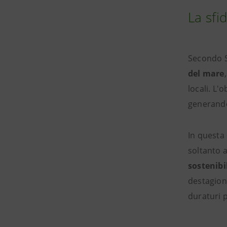
La sfi
Secondo S
del mare
locali. L'
generando 
In questa 
soltanto a
sostenibi
destagiona
duraturi 