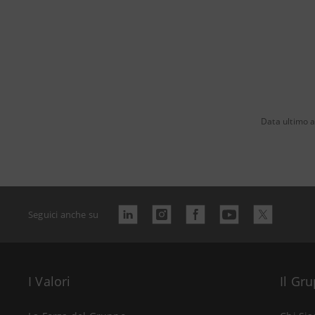
Data ultimo 
Seguici anche su
I Valori
Il Gr