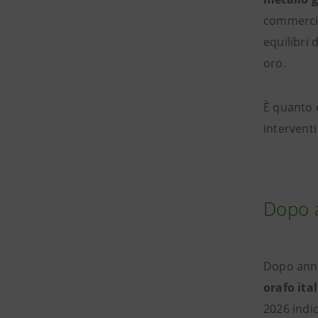
commercia
equilibri 
oro.
È quanto 
interventi
Dopo a
Dopo anni
orafo ita
2026 indi