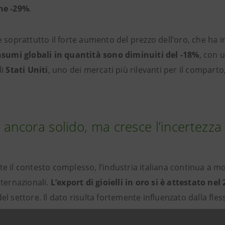
ne
-29%
.
 soprattutto il forte aumento del prezzo dell’oro, che ha i
nsumi globali in quantità sono diminuiti del
-18%
, con 
li
Stati Uniti
, uno dei mercati più rilevanti per il comparto
 ancora solido, ma cresce l’incertezza
e il contesto complesso, l’industria italiana continua a m
nternazionali.
L’export di gioielli in oro si è attestato nel
l settore. Il dato risulta fortemente influenzato dalla fles
azioni italiane avrebbero registrato una
crescita del
7,6%
,