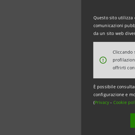
Uniti, Ho
Questo sito utilizza 
Tra i mer
comunicazioni pubbli
un hub str
da un sito web diver
del confli
Cliccando s
profilazio
!
offrirti co
Impres
È possibile consulta
configurazione e mo
Tra le imp
(
Privacy
-
Cookie pol
calo del 
agli inves
una fase 