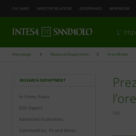
CHI SIAMO
INVESTOR RELATIONS
GOVERNANCE
NEWSROOM
L’ Im
Homepage
Research Department
Area Media
Prez
RESEARCH DEPARTMENT
l’or
In Primo Piano
ESG Papers
Advanced Economies
Commodities, FX and Rates