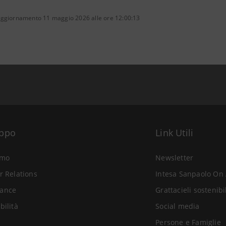
aggiornamento 11 maggio 2026 alle ore 12:00:13
uppo
Link Utili
amo
Newsletter
r Relations
Intesa Sanpaolo On 
ance
Grattacieli sostenibi
bilità
Social media
Persone e Famiglie