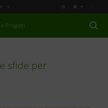
NOTIFICHE
IT
ZI
AREA UTENTE
 e Progetti
per chiudere
e sfide per