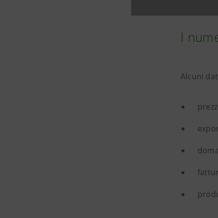
I nume
Alcuni dat
prezz
expor
doman
fattu
produ