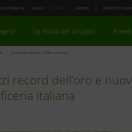
SOSTENIBILITÀ
SOCIALE
RESEARCH
CAREERS
PRODOTTI E SERVI
pegno
La Forza del Gruppo
Eventi
Oreficeria italiana: sfide e mercati
premi
Invio
per cercare o
ESC
zi record dell’oro e nuov
eficeria italiana