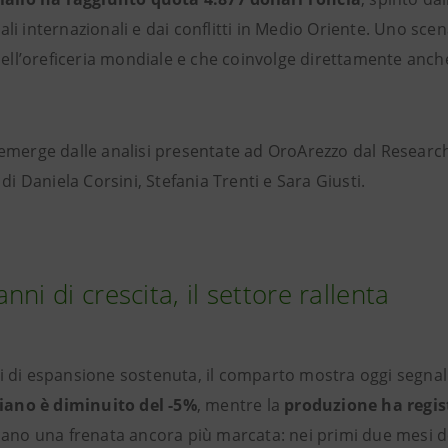
li internazionali e dai conflitti in Medio Oriente. Uno sc
dell’oreficeria mondiale e che coinvolge direttamente anche 
emerge dalle analisi presentate ad OroArezzo dal Research
 di Daniela Corsini, Stefania Trenti e Sara Giusti.
nni di crescita, il settore rallenta
 di espansione sostenuta, il comparto mostra oggi segnali
liano è diminuito del
-5%
, mentre la
produzione
ha regis
cano una frenata ancora più marcata: nei primi due mesi de