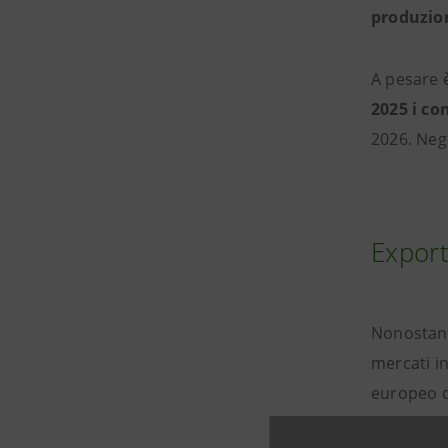
produzio
A pesare è
2025 i co
2026. Neg
Export
Nonostant
mercati i
europeo de
le esport