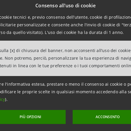
ng Kong e Canada.
Consenso all'uso di cookie
cookie tecnici e, previo consenso dell’utente, cookie di profilazione
cati osservati con maggiore attenzione ci sono proprio gli
citarie personalizzate e consente anche l'invio di cookie di "terz
ategico per il commercio orafo internazionale e per la redi
so da quello visitato). L'uso dei cookie ha la durata di 1 anno.
tto in Iran sta aumentando l’incertezza lungo le filiere comm
ulla [x] di chiusura del banner, non acconsenti all’uso dei cookie
ne. Non potremo, perciò, personalizzare la tua esperienza di navi
ntenuti in linea con le tue preferenze o i tuoi comportamenti onli
e più caute, ma restano gli investime
re l'informativa estesa, prestare o meno il consenso ai cookie o p
dificare le proprie scelte in qualsiasi momento accedendo alla s
rese del settore cresce intanto la cautela sulle prospettiv
icy
).
fatturato è salita dal 34% al 63%
in pochi mesi. Allo stess
timenti, segnale della volontà di rafforzare competitività,
PIÙ OPZIONI
ACCONSENTO
complessa.