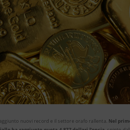
aggiunto nuovi record e il settore orafo rallenta.
Nel primo
iallo ha raggiunto quota
4.877 dollari l’oncia
, spinto dal