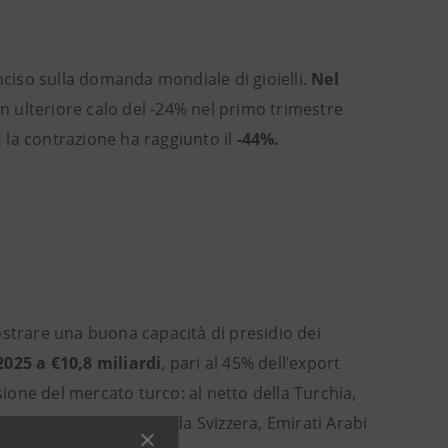
nciso sulla domanda mondiale di gioielli.
Nel
un ulteriore calo del -24% nel primo trimestre
, la contrazione ha raggiunto il
-44%.
ostrare una buona capacità di presidio dei
 2025 a
€10,8 miliardi
, pari al 45% dell’export
sione del mercato turco: al netto della Turchia,
 sostenuta soprattutto da Svizzera, Emirati Arabi