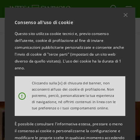
Consenso all'uso di cookie
Area Media
Questo sito utilizza cookie tecnici e, previo consenso
dell’utente, cookie di profilazione al fine di inviare
comunicazioni pubblicitarie personalizzate e consente anche
Turchia, la guerra in Iran
l'invio di cookie di "terze parti" (impostati da un sito web
pesa su crescita e inflazione
diverso da quello visitato). L'uso dei cookie ha la durata di 1
anno.
Cliccando sulla [x] di chiusura del banner, non
acconsenti all’uso dei cookie di profilazione. Non
!
potremo, perciò, personalizzare la tua esperienza
di navigazione, né offrirti contenuti in linea con le
tue preferenze o i tuoi comportamenti online.
È possibile consultare l'informativa estesa, prestare o meno
il consenso ai cookie o personalizzarne la configurazione e
modificare le proprie scelte in qualsiasi momento accedendo