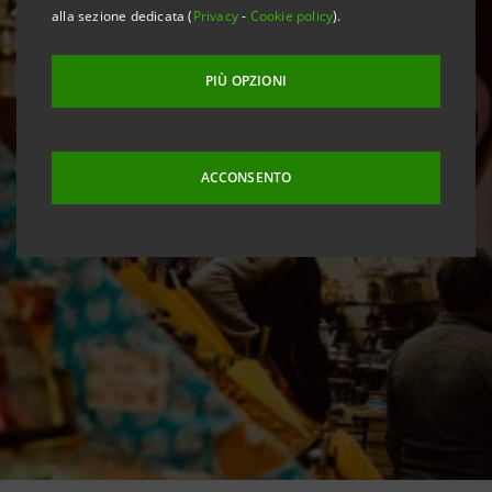
alla sezione dedicata (
Privacy
-
Cookie policy
).
PIÙ OPZIONI
ACCONSENTO