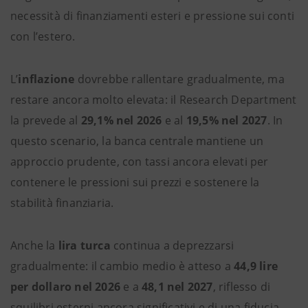
necessità di finanziamenti esteri e pressione sui conti
con l’estero.
L’
inflazione
dovrebbe rallentare gradualmente, ma
restare ancora molto elevata: il Research Department
la prevede al
29,1% nel 2026
e al
19,5% nel 2027
. In
questo scenario, la banca centrale mantiene un
approccio prudente, con tassi ancora elevati per
contenere le pressioni sui prezzi e sostenere la
stabilità finanziaria.
Anche la
lira turca
continua a deprezzarsi
gradualmente: il cambio medio è atteso a
44,9 lire
per dollaro nel 2026
e a
48,1 nel 2027
, riflesso di
squilibri esterni ancora significativi e di una fiducia