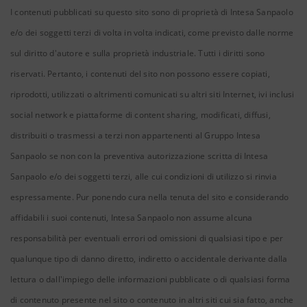
I contenuti pubblicati su questo sito sono di proprietà di Intesa Sanpaolo
e/o dei soggetti terzi di volta in volta indicati, come previsto dalle norme
sul diritto d'autore e sulla proprietà industriale. Tutti i diritti sono
riservati. Pertanto, i contenuti del sito non possono essere copiati,
riprodotti, utilizzati o altrimenti comunicati su altri siti Internet, ivi inclusi
social network e piattaforme di content sharing, modificati, diffusi,
distribuiti o trasmessi a terzi non appartenenti al Gruppo Intesa
Sanpaolo se non con la preventiva autorizzazione scritta di Intesa
Sanpaolo e/o dei soggetti terzi, alle cui condizioni di utilizzo si rinvia
espressamente. Pur ponendo cura nella tenuta del sito e considerando
affidabili i suoi contenuti, Intesa Sanpaolo non assume alcuna
responsabilità per eventuali errori od omissioni di qualsiasi tipo e per
qualunque tipo di danno diretto, indiretto o accidentale derivante dalla
lettura o dall'impiego delle informazioni pubblicate o di qualsiasi forma
di contenuto presente nel sito o contenuto in altri siti cui sia fatto, anche