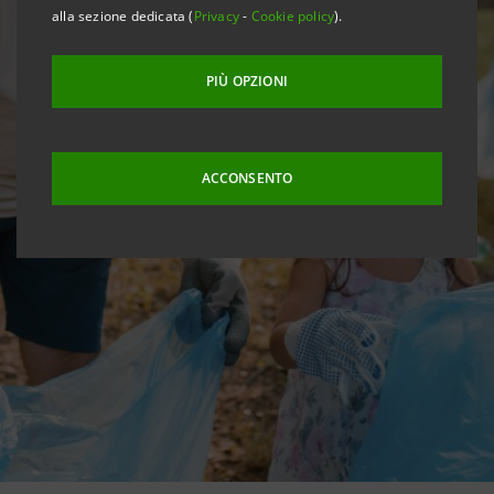
alla sezione dedicata (
Privacy
-
Cookie policy
).
PIÙ OPZIONI
ACCONSENTO