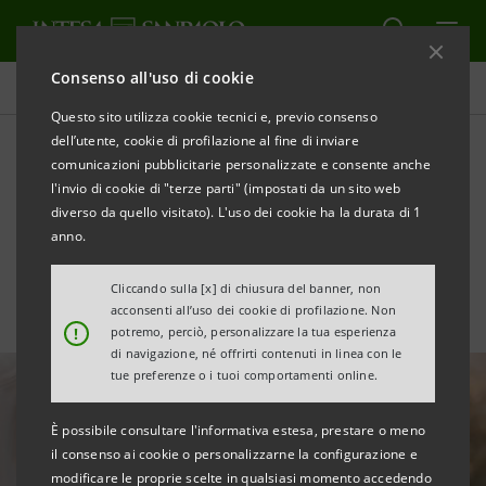
Consenso all'uso di cookie
Ricerche Comportamentali
Questo sito utilizza cookie tecnici e, previo consenso
dell’utente, cookie di profilazione al fine di inviare
comunicazioni pubblicitarie personalizzate e consente anche
L’aumento dei Senior
l'invio di cookie di "terze parti" (impostati da un sito web
italiani e la Silver Economy
diverso da quello visitato). L'uso dei cookie ha la durata di 1
anno.
Cliccando sulla [x] di chiusura del banner, non
acconsenti all’uso dei cookie di profilazione. Non
!
potremo, perciò, personalizzare la tua esperienza
di navigazione, né offrirti contenuti in linea con le
tue preferenze o i tuoi comportamenti online.
È possibile consultare l'informativa estesa, prestare o meno
il consenso ai cookie o personalizzarne la configurazione e
modificare le proprie scelte in qualsiasi momento accedendo