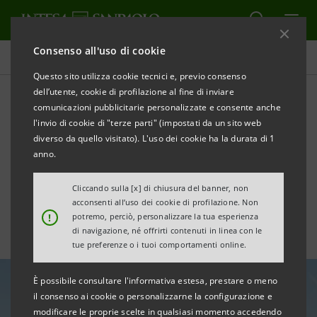
Consenso all'uso di cookie
In Primo Piano
Questo sito utilizza cookie tecnici e, previo consenso
dell’utente, cookie di profilazione al fine di inviare
comunicazioni pubblicitarie personalizzate e consente anche
18° Rapporto Economia e
l'invio di cookie di "terze parti" (impostati da un sito web
finanza dei distretti
diverso da quello visitato). L'uso dei cookie ha la durata di 1
anno.
industriali
Cliccando sulla [x] di chiusura del banner, non
acconsenti all’uso dei cookie di profilazione. Non
!
potremo, perciò, personalizzare la tua esperienza
di navigazione, né offrirti contenuti in linea con le
tue preferenze o i tuoi comportamenti online.
È possibile consultare l'informativa estesa, prestare o meno
il consenso ai cookie o personalizzarne la configurazione e
modificare le proprie scelte in qualsiasi momento accedendo