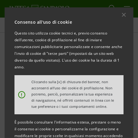
Consenso all'uso di cookie
Tutti gli eventi sostenuti dalla banca
Questo sito utilizza cookie tecnici e, previo consenso
dell’utente, cookie di profilazione al fine di inviare
comunicazioni pubblicitarie personalizzate e consente anche
l'invio di cookie di "terze parti" (impostati da un sito web
CULTURA
diverso da quello visitato). L'uso dei cookie ha la durata di 1
anno.
Giornata Mondiale del Libro
Cliccando sulla [x] di chiusura del banner, non
acconsenti all’uso dei cookie di profilazione. Non
!
potremo, perciò, personalizzare la tua esperienza
di navigazione, né offrirti contenuti in linea con le
tue preferenze o i tuoi comportamenti online.
È possibile consultare l'informativa estesa, prestare o meno
il consenso ai cookie o personalizzarne la configurazione e
modificare le proprie scelte in qualsiasi momento accedendo