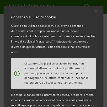
Consenso all'uso di cookie
Tutti gli eventi sostenuti dalla banca
Questo sito utilizza cookie tecnici e, previo consenso
dell’utente, cookie di profilazione al fine di inviare
comunicazioni pubblicitarie personalizzate e consente anche
l'invio di cookie di "terze parti" (impostati da un sito web
EDUCAZIONE
diverso da quello visitato). L'uso dei cookie ha la durata di 1
anno.
Giornata della Virtù Civile -
Cliccando sulla [x] di chiusura del banner, non
la Solidarietà
acconsenti all’uso dei cookie di profilazione. Non
!
potremo, perciò, personalizzare la tua esperienza
di navigazione, né offrirti contenuti in linea con le
tue preferenze o i tuoi comportamenti online.
È possibile consultare l'informativa estesa, prestare o meno
il consenso ai cookie o personalizzarne la configurazione e
modificare le proprie scelte in qualsiasi momento accedendo