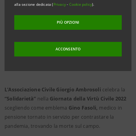
alla sezione dedicata (
Privacy
-
Cookie policy
).
PIÙ OPZIONI
24 novembre 2022
ACCONSENTO
Conservatorio Giuseppe Verdi - Via Conservatorio 12 -
20122 Milano
L’Associazione Civile Giorgio Ambrosoli
celebra la
“Solidarietà”
nella
Giornata della Virtù Civile 2022
scegliendo come emblema
Gino Fasoli,
medico in
pensione tornato in servizio per contrastare la
pandemia, trovando la morte sul campo.