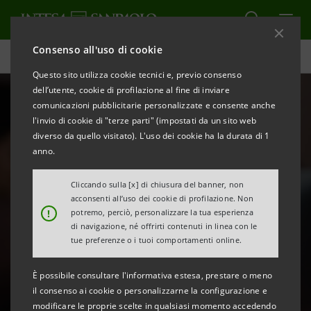
Consenso all'uso di cookie
La Banca per lo sviluppo sostenibile e inclusivo
Questo sito utilizza cookie tecnici e, previo consenso
dell’utente, cookie di profilazione al fine di inviare
comunicazioni pubblicitarie personalizzate e consente anche
l'invio di cookie di "terze parti" (impostati da un sito web
diverso da quello visitato). L'uso dei cookie ha la durata di 1
anno.
Cliccando sulla [x] di chiusura del banner, non
acconsenti all’uso dei cookie di profilazione. Non
!
potremo, perciò, personalizzare la tua esperienza
Intesa Sanpaolo per i
di navigazione, né offrirti contenuti in linea con le
tue preferenze o i tuoi comportamenti online.
giovani
È possibile consultare l'informativa estesa, prestare o meno
il consenso ai cookie o personalizzarne la configurazione e
modificare le proprie scelte in qualsiasi momento accedendo