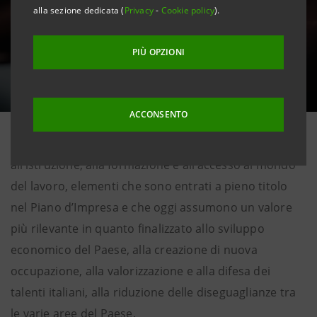
alla sezione dedicata (
Privacy
-
Cookie policy
).
PIÙ OPZIONI
ACCONSENTO
Nell’impegno di Intesa Sanpaolo per la crescita del
Paese c’è da sempre l’attenzione ai giovani, al diritto
all’istruzione, alla formazione e all’accesso al mondo
del lavoro, elementi che sono entrati a pieno titolo
nel Piano d’Impresa e che oggi assumono un valore
più rilevante in quanto finalizzato allo sviluppo
economico del Paese, alla creazione di nuova
occupazione, alla valorizzazione e alla difesa dei
talenti italiani, alla riduzione delle diseguaglianze tra
le varie aree del Paese.