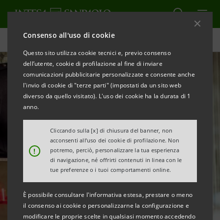
Consenso all'uso di cookie
Homepage
Questo sito utilizza cookie tecnici e, previo consenso
dell’utente, cookie di profilazione al fine di inviare
comunicazioni pubblicitarie personalizzate e consente anche
l'invio di cookie di "terze parti" (impostati da un sito web
diverso da quello visitato). L'uso dei cookie ha la durata di 1
anno.
Cliccando sulla [x] di chiusura del banner, non
acconsenti all’uso dei cookie di profilazione. Non
!
potremo, perciò, personalizzare la tua esperienza
di navigazione, né offrirti contenuti in linea con le
tue preferenze o i tuoi comportamenti online.
È possibile consultare l'informativa estesa, prestare o meno
il consenso ai cookie o personalizzarne la configurazione e
modificare le proprie scelte in qualsiasi momento accedendo