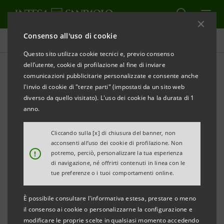
Consenso all'uso di cookie
Obiettivi, risultati e iniziative
Questo sito utilizza cookie tecnici e, previo consenso
dell’utente, cookie di profilazione al fine di inviare
comunicazioni pubblicitarie personalizzate e consente anche
l'invio di cookie di "terze parti" (impostati da un sito web
ISTRUZIONE DI QUALITÀ
diverso da quello visitato). L'uso dei cookie ha la durata di 1
anno.
Strategia innovativa per i
Cliccando sulla [x] di chiusura del banner, non
talenti - Ecosistema di
acconsenti all’uso dei cookie di profilazione. Non
!
potremo, perciò, personalizzare la tua esperienza
apprendimento
di navigazione, né offrirti contenuti in linea con le
tue preferenze o i tuoi comportamenti online.
È possibile consultare l'informativa estesa, prestare o meno
il consenso ai cookie o personalizzarne la configurazione e
modificare le proprie scelte in qualsiasi momento accedendo