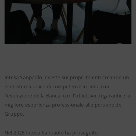
Intesa Sanpaolo investe sui propri talenti creando un
ecosistema unico di competenze in linea con
l'evoluzione della Banca, con l'obiettivo di garantire la
migliore esperienza professionale alle persone del
Gruppo.
Nel 2025 Intesa Sanpaolo ha proseguito