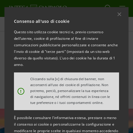
Consenso all'uso di cookie
Ultime notizie e approfondimenti
Questo sito utilizza cookie tecnici e, previo consenso
dell’utente, cookie di profilazione al fine di inviare
comunicazioni pubblicitarie personalizzate e consente anche
Regole per la riduzione dei
l'invio di cookie di "terze parti" (impostati da un sito web
finanziamenti nei settori
diverso da quello visitato). L'uso dei cookie ha la durata di 1
anno.
carbone e oil&gas
Cliccando sulla [x] di chiusura del banner, non
acconsenti all’uso dei cookie di profilazione. Non
!
potremo, perciò, personalizzare la tua esperienza
di navigazione, né offrirti contenuti in linea con le
tue preferenze o i tuoi comportamenti online.
È possibile consultare l'informativa estesa, prestare o meno
il consenso ai cookie o personalizzarne la configurazione e
modificare le proprie scelte in qualsiasi momento accedendo