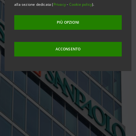
alla sezione dedicata (
Privacy
-
Cookie policy
).
PIÙ OPZIONI
ACCONSENTO