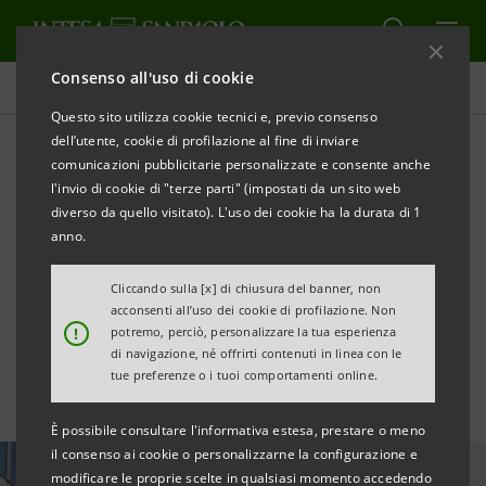
Consenso all'uso di cookie
Ultime notizie e approfondimenti
Questo sito utilizza cookie tecnici e, previo consenso
dell’utente, cookie di profilazione al fine di inviare
comunicazioni pubblicitarie personalizzate e consente anche
Grande successo del nuovo
l'invio di cookie di "terze parti" (impostati da un sito web
Green Bond di Intesa
diverso da quello visitato). L'uso dei cookie ha la durata di 1
anno.
Sanpaolo: superati €2,3
Cliccando sulla [x] di chiusura del banner, non
miliardi
acconsenti all’uso dei cookie di profilazione. Non
!
potremo, perciò, personalizzare la tua esperienza
di navigazione, né offrirti contenuti in linea con le
tue preferenze o i tuoi comportamenti online.
È possibile consultare l'informativa estesa, prestare o meno
il consenso ai cookie o personalizzarne la configurazione e
modificare le proprie scelte in qualsiasi momento accedendo