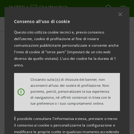
Consenso all'uso di cookie
Comunicati stampa
Questo sito utilizza cookie tecnici e, previo consenso
dell’utente, cookie di profilazione al fine di inviare
STAMPA
AGGIORNA
comunicazioni pubblicitarie personalizzate e consente anche
l'invio di cookie di "terze parti" (impostati da un sito web
Milano, 03 maggio 2005
diverso da quello visitato). L'uso dei cookie ha la durata di 1
anno.
In data odierna è stato sottoscritto da tutti i
Cliccando sulla [x] di chiusura del banner, non
Partecipanti il testo, aggiornato e con alcune
acconsenti all’uso dei cookie di profilazione. Non
modifiche, del Patto di Sindacato di Banca Intesa che
!
potremo, perciò, personalizzare la tua esperienza
di navigazione, né offrirti contenuti in linea con le
resterà in vigore sino al 15 aprile 2008.
tue preferenze o i tuoi comportamenti online.
Per quanto attiene alle quote sindacate, risulta che
È possibile consultare l'informativa estesa, prestare o meno
il consenso ai cookie o personalizzarne la configurazione e
ad oggi le azioni complessivamente sindacate sono
modificare le proprie scelte in qualsiasi momento accedendo