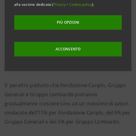
pari al 40,23% delle azioni ordinarie, ripartite come
alla sezione dedicata (
Privacy
-
Cookie policy
).
segue:
PIÙ OPZIONI
- Crédit Agricole 18,00%
- Fondazione Cariplo 9,05%
- Gruppo Generali 5,76%
ACCONSENTO
- Gruppo Lombardo 3,12%
- Fondazione Cariparma 4,30%
E’ peraltro pattuito che Fondazione Cariplo, Gruppo
Generali e Gruppo Lombardo potranno
gradualmente crescere sino ad un massimo di azioni
sindacate dell’11% per Fondazione Cariplo, del 9% per
Gruppo Generali e del 5% per Gruppo Lombardo.