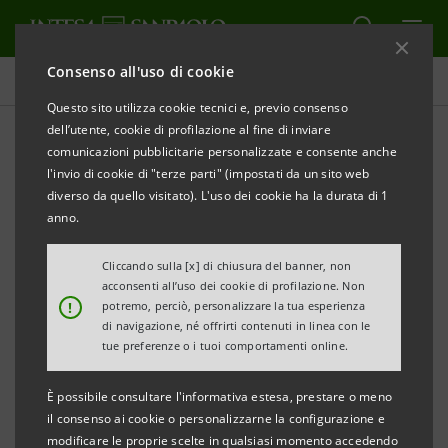
Consenso all'uso di cookie
Comunicati stampa
Questo sito utilizza cookie tecnici e, previo consenso
dell’utente, cookie di profilazione al fine di inviare
STAMPA
AGGIORNA
comunicazioni pubblicitarie personalizzate e consente anche
INTESA SANPAOLO: L'ANALISI DELL'EBA
l'invio di cookie di "terze parti" (impostati da un sito web
CONFERMA L'ADEGUATEZZA PATRIMONIALE DEL
diverso da quello visitato). L'uso dei cookie ha la durata di 1
GRUPPO
anno.
Cliccando sulla [x] di chiusura del banner, non
acconsenti all’uso dei cookie di profilazione. Non
!
potremo, perciò, personalizzare la tua esperienza
Torino, Milano, 27 ottobre 2011
– A seguito della
di navigazione, né offrirti contenuti in linea con le
pubblicazione delle stime dell’ Autorità Bancaria
tue preferenze o i tuoi comportamenti online.
Europea (EBA) in merito alle necessità di
È possibile consultare l'informativa estesa, prestare o meno
ricapitalizzazione del sistema bancario europeo,
il consenso ai cookie o personalizzarne la configurazione e
Intesa Sanpaolo comunica - su richiesta di Consob -
modificare le proprie scelte in qualsiasi momento accedendo