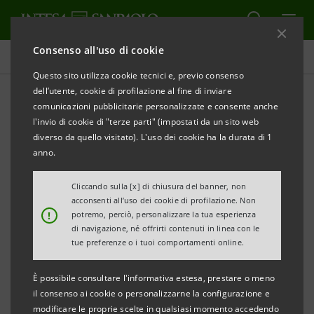
Consenso all'uso di cookie
Comunicati stampa
Questo sito utilizza cookie tecnici e, previo consenso
dell’utente, cookie di profilazione al fine di inviare
STAMPA
AGGIORNA
comunicazioni pubblicitarie personalizzate e consente anche
INTESA SANPAOLO: RISULTATI CONSOLIDATI AL 30
l'invio di cookie di "terze parti" (impostati da un sito web
GIUGNO 2020
diverso da quello visitato). L'uso dei cookie ha la durata di 1
anno.
I RISULTATI DEL PRIMO SEMESTRE 2020
CONFERMANO LA CAPACITÀ DI INTESA SANPAOLO
Cliccando sulla [x] di chiusura del banner, non
acconsenti all’uso dei cookie di profilazione. Non
DI AFFRONTARE EFFICACEMENTE LA COMPLESSITÀ
!
potremo, perciò, personalizzare la tua esperienza
DEL CONTESTO CONSEGUENTE ALL’EPIDEMIA DA
di navigazione, né offrirti contenuti in linea con le
tue preferenze o i tuoi comportamenti online.
COVID-19, RIFLETTENDO LA REDDITIVITÀ
SOSTENIBILE - DERIVANTE DALLA SOLIDITÀ DELLA
È possibile consultare l'informativa estesa, prestare o meno
BASE PATRIMONIALE E DELLA POSIZIONE DI
il consenso ai cookie o personalizzarne la configurazione e
modificare le proprie scelte in qualsiasi momento accedendo
LIQUIDITÀ, DAL MODELLO DI BUSINESS RESILIENTE