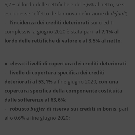
5,7% al lordo delle rettifiche e del 3,6% al netto, se si
escludesse l’effetto della nuova definizione di
default
);
- l’
incidenza dei crediti deteriorati
sui crediti
complessivi a giugno 2020 è stata pari
al 7,1% al
lordo delle rettifiche di valore e al 3,5% al netto
;
●
elevati livelli di copertura dei crediti deteriorati
:
-
livello di copertura specifica dei crediti
deteriorati al 53,1%
a fine giugno 2020,
con una
copertura specifica della componente costituita
dalle sofferenze al 63,6%
;
-
robusto
buffer
di riserva sui crediti in bonis
,
pari
allo 0,6% a fine giugno 2020;