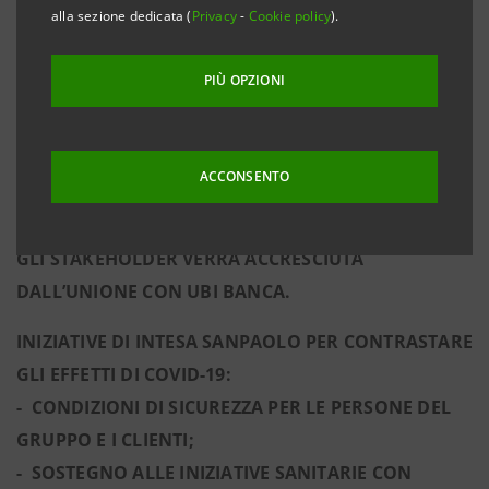
alla sezione dedicata (
Privacy
-
Cookie policy
).
E BEN DIVERSIFICATO E DALLA FLESSIBILITÀ
STRATEGICA NELLA GESTIONE DEI COSTI OPERATIVI
PIÙ OPZIONI
- E IL SUPPORTO DEL GRUPPO ALL’ITALIA ANCHE
CON L’IMPEGNO A DIVENTARE UN PUNTO DI
RIFERIMENTO IN TERMINI DI SOSTENIBILITÀ E
ACCONSENTO
RESPONSABILITÀ SOCIALE E CULTURALE.
LA
GENERAZIONE DI VALORE SOSTENIBILE PER TUTTI
GLI STAKEHOLDER VERRÀ ACCRESCIUTA
DALL’UNIONE CON UBI BANCA.
INIZIATIVE DI INTESA SANPAOLO PER CONTRASTARE
GLI EFFETTI DI COVID-19:
- CONDIZIONI DI SICUREZZA PER LE PERSONE DEL
GRUPPO E I CLIENTI;
- SOSTEGNO ALLE INIZIATIVE SANITARIE CON