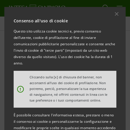
Consenso all'uso di cookie
Comunicati stampa
Questo sito utilizza cookie tecnici e, previo consenso
dell’utente, cookie di profilazione al fine di inviare
STAMPA
AGGIORNA
comunicazioni pubblicitarie personalizzate e consente anche
INTESA SANPAOLO RISPETTA AMPIAMENTE IL
l'invio di cookie di "terze parti" (impostati da un sito web
REQUISITO PATRIMONIALE FISSATO DALLA BCE
diverso da quello visitato). L'uso dei cookie ha la durata di 1
anno.
Torino, Milano, 31 ottobre 2025
– Intesa Sanpaolo ha
ricevuto la decisione finale della BCE riguardante il
Cliccando sulla [x] di chiusura del banner, non
acconsenti all’uso dei cookie di profilazione. Non
requisito patrimoniale da rispettare a partire dal 1°
!
potremo, perciò, personalizzare la tua esperienza
gennaio 2026 a livello consolidato, a seguito degli esiti
di navigazione, né offrirti contenuti in linea con le
tue preferenze o i tuoi comportamenti online.
del
Supervisory Review and Evaluation Process
(
SREP
).
È possibile consultare l'informativa estesa, prestare o meno
Il requisito patrimoniale da rispettare
il consenso ai cookie o personalizzarne la configurazione e
complessivamente in termini di
Common Equity
modificare le proprie scelte in qualsiasi momento accedendo