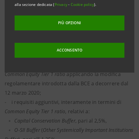
Tier 1 ratio
risulta pari a 9,97%
.
alla sezione dedicata (
Privacy
-
Cookie policy
).
A determinare tale requisito concorrono:
PIÙ OPZIONI
- il requisito
SREP
in termini di
Total Capital ratio
pari
a 9,65%, che comprende il requisito minimo di
Pillar 1
dell’ 8%, nel cui ambito il 4,5% in termini di
Common
ACCONSENTO
Equity Tier 1 ratio
,
e un requisito aggiuntivo di
Pillar 2
dell’ 1,65%, nel cui ambito lo 0,93% in termini di
Common Equity Tier 1 ratio
applicando la modifica
regolamentare introdotta dalla BCE a decorrere dal
12 marzo 2020;
- i requisiti aggiuntivi, interamente in termini di
Common Equity Tier 1 ratio
, relativi a:
▫
Capital Conservation Buffer
, pari al 2,5%,
▫
O-SII
Buffer
(
Other Systemically Important Institutions