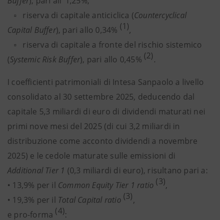
Buffer
), pari all’ 1,25%,
▫ riserva di capitale anticiclica (
Countercyclical
(1)
Capital Buffer
), pari allo 0,34%
,
▫ riserva di capitale a fronte del rischio sistemico
(2)
(
Systemic Risk Buffer
), pari allo 0,45%
.
I coefficienti patrimoniali di Intesa Sanpaolo a livello
consolidato al 30 settembre 2025, deducendo dal
capitale 5,3 miliardi di euro di dividendi maturati nei
primi nove mesi del 2025 (di cui 3,2 miliardi in
distribuzione come acconto dividendi a novembre
2025) e le cedole maturate sulle emissioni di
Additional Tier 1
(0,3 miliardi di euro), risultano pari a:
(3)
• 13,9% per il
Common Equity Tier 1 ratio
,
(3)
• 19,3% per il
Total Capital ratio
,
(4)
e pro-forma
: