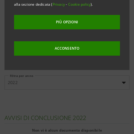
banche, cliccando sui link qui sotto riportati.
alla sezione dedicata (
Privacy
-
Cookie policy
).
PIÙ OPZIONI
Emissioni
Emissioni
Documenti
domestiche
internazionali
informativi
ACCONSENTO
Filtra per anno
2022
AVVISI DI CONCLUSIONE 2022
Non vi è alcun documento disponibile