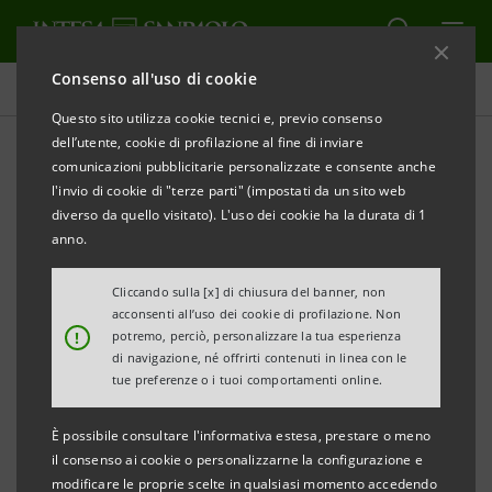
Consenso all'uso di cookie
Investor relations
Questo sito utilizza cookie tecnici e, previo consenso
dell’utente, cookie di profilazione al fine di inviare
comunicazioni pubblicitarie personalizzate e consente anche
Prospetti
l'invio di cookie di "terze parti" (impostati da un sito web
diverso da quello visitato). L'uso dei cookie ha la durata di 1
anno.
STAMPA
AGGIORNA
Cliccando sulla [x] di chiusura del banner, non
acconsenti all’uso dei cookie di profilazione. Non
Qui si trovano tutti i prospetti relativi ai titoli emessi
!
potremo, perciò, personalizzare la tua esperienza
di navigazione, né offrirti contenuti in linea con le
da Intesa Sanpaolo dal 1° gennaio 2007, data di
tue preferenze o i tuoi comportamenti online.
decorrenza della fusione tra Banca Intesa e Sanpaolo
IMI. Per i titoli emessi anteriormente a tale data, si
È possibile consultare l'informativa estesa, prestare o meno
il consenso ai cookie o personalizzarne la configurazione e
può fare riferimento ai precedenti siti delle due
modificare le proprie scelte in qualsiasi momento accedendo