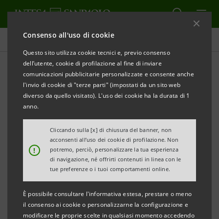
Consenso all'uso di cookie
Investor relations
Questo sito utilizza cookie tecnici e, previo consenso
dell’utente, cookie di profilazione al fine di inviare
comunicazioni pubblicitarie personalizzate e consente anche
Prospetti
l'invio di cookie di "terze parti" (impostati da un sito web
diverso da quello visitato). L'uso dei cookie ha la durata di 1
anno.
STAMPA
AGGIORNA
Cliccando sulla [x] di chiusura del banner, non
acconsenti all’uso dei cookie di profilazione. Non
Qui si trovano tutti i prospetti relativi ai titoli emessi
!
potremo, perciò, personalizzare la tua esperienza
di navigazione, né offrirti contenuti in linea con le
da Intesa Sanpaolo dal 1° gennaio 2007, data di
tue preferenze o i tuoi comportamenti online.
decorrenza della fusione tra Banca Intesa e Sanpaolo
IMI. Per i titoli emessi anteriormente a tale data, si
È possibile consultare l'informativa estesa, prestare o meno
il consenso ai cookie o personalizzarne la configurazione e
può fare riferimento ai precedenti siti delle due
modificare le proprie scelte in qualsiasi momento accedendo