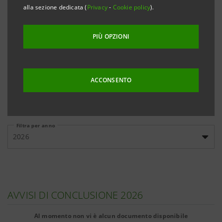
banche, cliccando sui link qui sotto riportati.
alla sezione dedicata (
Privacy
-
Cookie policy
).
PIÙ OPZIONI
Emissioni
Emissioni
Documenti
domestiche
internazionali
informativi
ACCONSENTO
Filtra per anno
2026
AVVISI DI CONCLUSIONE 2026
Al momento non vi è alcun documento disponibile