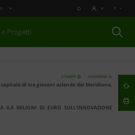
NOTIFICHE
IT
ZI
AREA UTENTE
 e Progetti
per chiudere
STAMPA
AGGIORNA
 capitale di tre giovani aziende del Meridione,
 4,6 MILIONI DI EURO SULL’INNOVAZIONE