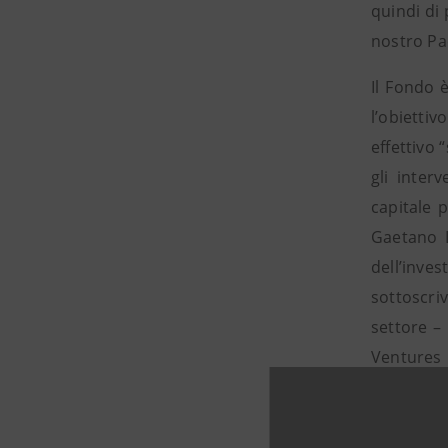
quindi di
nostro Pae
Il Fondo 
l’obietti
effettivo 
gli inter
capitale 
Gaetano L
dell’inve
sottoscri
settore –
Ventures
manterran
centro di
per la ge