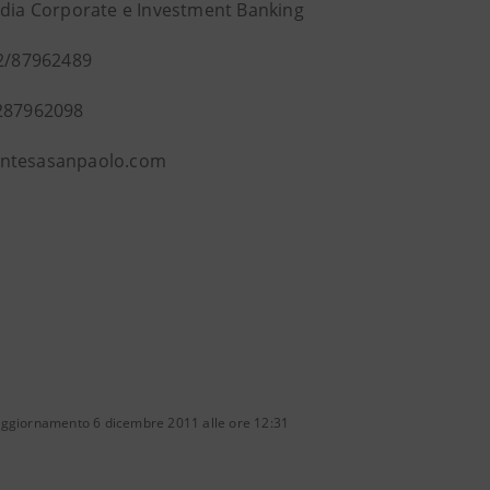
edia Corporate e Investment Banking
02/87962489
287962098
ntesasanpaolo.com
aggiornamento 6 dicembre 2011 alle ore 12:31