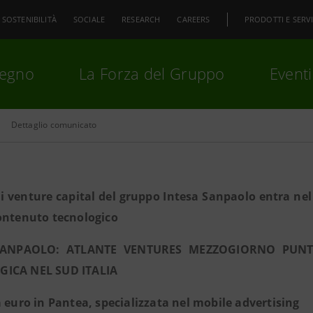
SOSTENIBILITÀ
SOCIALE
RESEARCH
CAREERS
PRODOTTI E SERVI
pegno
La Forza del Gruppo
Eventi
Dettaglio comunicato
premi
Invio
per cercare o
ESC
di venture capital del gruppo Intesa Sanpaolo entra nel
ontenuto tecnologico
SANPAOLO: ATLANTE VENTURES MEZZOGIORNO PUNTA
ICA NEL SUD ITALIA
a euro in Pantea, specializzata nel mobile advertising