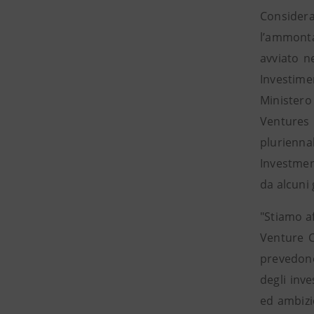
Considera
l’ammonta
avviato n
Investime
Ministero
Ventures 
plurienna
Investment
da alcuni 
"Stiamo a
Venture C
prevedono
degli inv
ed ambizio