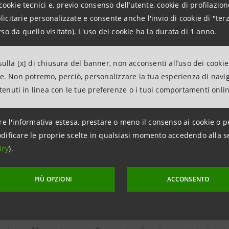
cookie tecnici e, previo consenso dell’utente, cookie di profilazione
 Server di Pantea è costruito su una tecnologia solida, f
citarie personalizzate e consente anche l'invio di cookie di "terz
Pantea ha inoltre elaborato la piattaforma Mobile Marketin
so da quello visitato). L'uso dei cookie ha la durata di 1 anno.
di marketing on line dei grandi “brand” verso i propri cl
ltri strumenti di interazione con la clientela.
ulla [x] di chiusura del banner, non acconsenti all’uso dei cookie
ne. Non potremo, perciò, personalizzare la tua esperienza di navi
entures Mezzogiorno ha inoltre parzialmente sottoscritto 
ntenuti in linea con le tue preferenze o i tuoi comportamenti onli
n Samares, società fondata nel 2008 e impegnata nello
er il mercato dell’energia rinnovabile. In soli tre anni di
re l'informativa estesa, prestare o meno il consenso ai cookie o p
l mercato delle centrali operative per fonti di energia ri
dificare le proprie scelte in qualsiasi momento accedendo alla s
ato dell’efficienza energetica. L’investimento permette al 
icy
).
za relativa della società. Per effetto dell’operazione, Sa
comunque una partecipazione di minoranza. Una parte ri
PIÙ OPZIONI
ACCONSENTO
ve è stata aperta una nuova sede operativa della società:
 vicino i numerosi clienti attivi in tale area nel settore del 