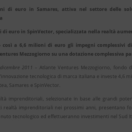
oni di euro in Samares, attiva nel settore delle sol
ca
ni di euro in SpinVector, specializzata nella realtà aume
 così a 6,6 milioni di euro gli impegni complessivi d
entures Mezzogiorno su una dotazione complessiva pari
 dicembre 2011
– Atlante Ventures Mezzogiorno, fondo d
’innovazione tecnologica di marca italiana e investe 4,6 mil
ntea, Samares e SpinVector.
ltà imprenditoriali, selezionate in base alle grandi potenz
i realtà imprenditoriali nei prossimi anni, presentano 
nuto tecnologico ed effettueranno investimenti nel Sud Ita