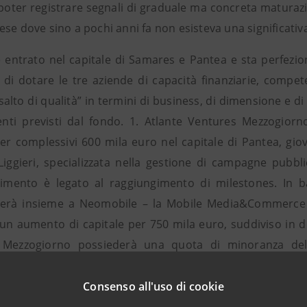
 poter registrare segnali di graduale ma concreta maturazi
se dove sino a pochi anni fa non esisteva una significativa 
è entrato nel capitale di Samares e Pantea e sta perfezio
vo di dotare le tre aziende di capacità finanziarie, comp
“salto di qualità” in termini di business, di dimensione e di 
venti previsti dal fondo. 1. Atlante Ventures Mezzogio
per complessivi 600 mila euro nel capitale di Pantea, gio
iggieri, specializzata nella gestione di campagne pubbli
stimento è legato al raggiungimento di milestones. In 
verà insieme a Neomobile – la Mobile Media&Commerce C
 un aumento di capitale per 750 mila euro, suddiviso in d
 Mezzogiorno possiederà una quota di minoranza del 
no la maggioranza delle azioni della società. L’interven
 sviluppo di information technology a Catania. Pantea offr
Consenso all'uso di cookie
stione della pubblicità su qualsiasi dispositivo mobile c