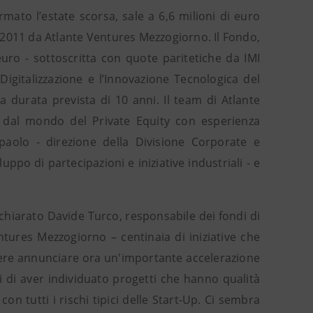
ato l’estate scorsa, sale a 6,6 milioni di euro
2011 da Atlante Ventures Mezzogiorno. Il Fondo,
uro - sottoscritta con quote paritetiche da IMI
igitalizzazione e l’Innovazione Tecnologica del
 durata prevista di 10 anni. Il team di Atlante
 dal mondo del Private Equity con esperienza
aolo - direzione della Divisione Corporate e
ppo di partecipazioni e iniziative industriali - e
ichiarato Davide Turco, responsabile dei fondi di
tures Mezzogiorno – centinaia di iniziative che
cere annunciare ora un'importante accelerazione
i di aver individuato progetti che hanno qualità
n tutti i rischi tipici delle Start-Up. Ci sembra