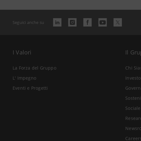
Seguici anche su
I Valori
Il Gr
La Forza del Gruppo
Chi Si
L' Impegno
Investo
Eventi e Progetti
Govern
Sosteni
Sociale
Resear
Newsr
Career