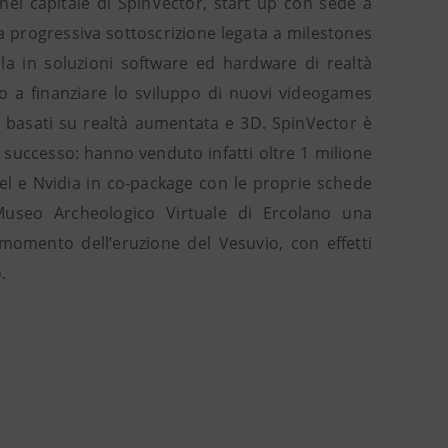
nel capitale di SpinVector, start up con sede a
a progressiva sottoscrizione legata a milestones
cola in soluzioni software ed hardware di realtà
to a finanziare lo sviluppo di nuovi videogames
t basati su realtà aumentata e 3D. SpinVector è
 successo: hanno venduto infatti oltre 1 milione
tel e Nvidia in co-package con le proprie schede
 Museo Archeologico Virtuale di Ercolano una
 momento dell’eruzione del Vesuvio, con effetti
.