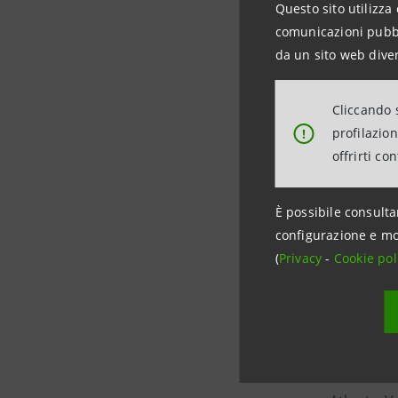
Questo sito utilizza 
mobile Ad
comunicazioni pubbli
clienti. 
da un sito web diver
campagne 
mobile e a
Cliccando s
profilazio
!
Atlante V
offrirti co
di euro i
hardware p
È possibile consulta
Italia ne
configurazione e mo
ampio merc
(
Privacy
-
Cookie pol
maggioran
manterrà 
Lecce, do
seguire da