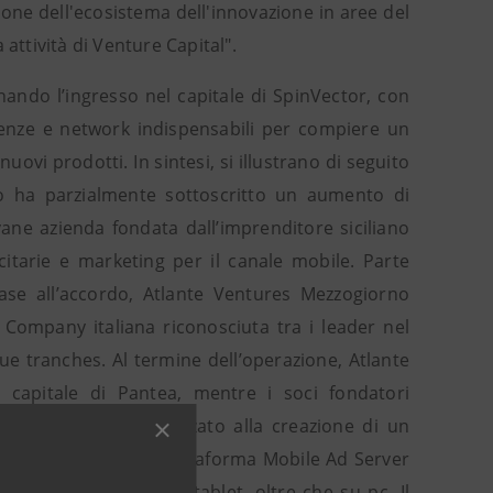
one dell'ecosistema dell'innovazione in aree del
attività di Venture Capital".
nando l’ingresso nel capitale di SpinVector, con
etenze e network indispensabili per compiere un
nuovi prodotti. In sintesi, si illustrano di seguito
rno ha parzialmente sottoscritto un aumento di
vane azienda fondata dall’imprenditore siciliano
citarie e marketing per il canale mobile. Parte
base all’accordo, Atlante Ventures Mezzogiorno
ompany italiana riconosciuta tra i leader nel
ue tranches. Al termine dell’operazione, Atlante
capitale di Pantea, mentre i soci fondatori
to del fondo è finalizzato alla creazione di un
e ai suoi clienti la piattaforma Mobile Ad Server
ompresi smartphone e tablet, oltre che su pc. Il