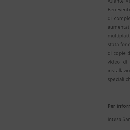
Atlante V
Benevento
di comple
aumentata
multipiat
stata fon
di copie 
video di
installaz
speciali 
Per info
Intesa Sa