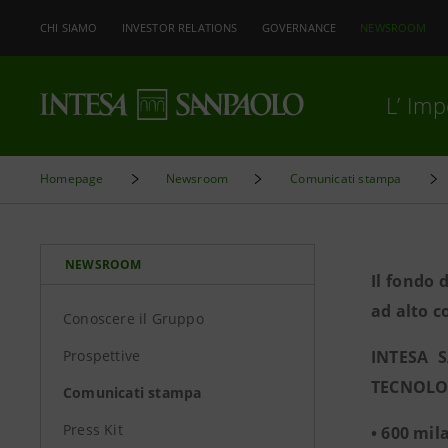
CHI SIAMO
INVESTOR RELATIONS
GOVERNANCE
NEWSROOM
L’ Im
Homepage
Newsroom
Comunicati stampa
NEWSROOM
Il fondo 
ad alto c
Conoscere il Gruppo
Prospettive
INTESA 
TECNOLOG
Comunicati stampa
Press Kit
• 600 mil