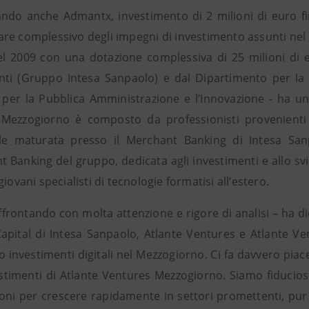
ndo anche Admantx, investimento di 2 milioni di euro firm
re complessivo degli impegni di investimento assunti nel 
el 2009 con una dotazione complessiva di 25 milioni di e
nti (Gruppo Intesa Sanpaolo) e dal Dipartimento per la D
 per la Pubblica Amministrazione e l’Innovazione - ha una
Mezzogiorno è composto da professionisti provenienti
le maturata presso il Merchant Banking di Intesa Sanp
 Banking del gruppo, dedicata agli investimenti e allo svilu
giovani specialisti di tecnologie formatisi all’estero.
ffrontando con molta attenzione e rigore di analisi – ha d
apital di Intesa Sanpaolo, Atlante Ventures e Atlante Ven
 investimenti digitali nel Mezzogiorno. Ci fa davvero pia
estimenti di Atlante Ventures Mezzogiorno. Siamo fiducios
ni per crescere rapidamente in settori promettenti, pur co