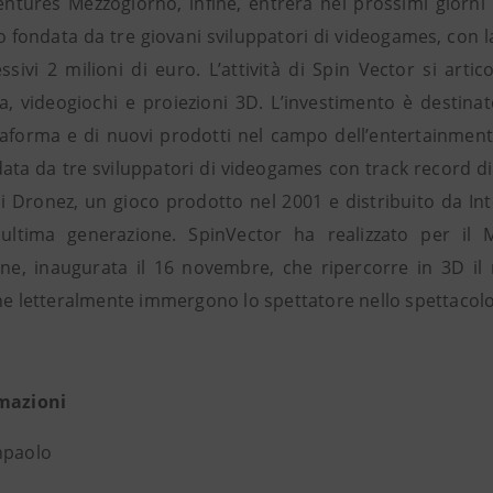
entures Mezzogiorno, infine, entrerà nei prossimi giorni 
 fondata da tre giovani sviluppatori di videogames, con l
ssivi 2 milioni di euro. L’attività di Spin Vector si arti
, videogiochi e proiezioni 3D. L’investimento è destina
taforma e di nuovi prodotti nel campo dell’entertainmen
data da tre sviluppatori di videogames con track record di
di Dronez, un gioco prodotto nel 2001 e distribuito da In
 ultima generazione. SpinVector ha realizzato per il
ione, inaugurata il 16 novembre, che ripercorre in 3D il
che letteralmente immergono lo spettatore nello spettacolo
rmazioni
npaolo