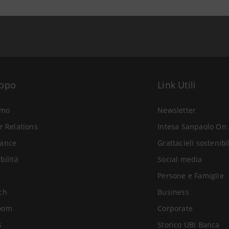
uppo
Link Utili
amo
Newsletter
r Relations
Intesa Sanpaolo On 
ance
Grattacieli sostenibi
bilità
Social media
Persone e Famiglie
ch
Business
oom
Corporate
s
Storico UBI Banca