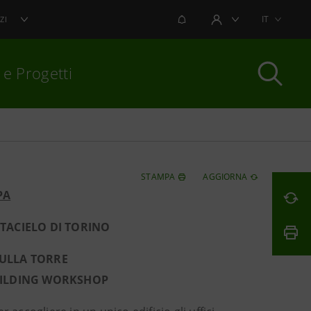
NOTIFICHE
IT
ZI
AREA UTENTE
 e Progetti
per chiudere
STAMPA
AGGIORNA
PA
TACIELO DI TORINO
SULLA TORRE
UILDING WORKSHOP