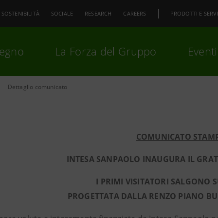
SOSTENIBILITÀ
SOCIALE
RESEARCH
CAREERS
PRODOTTI E SERVI
pegno
La Forza del Gruppo
Eventi
Dettaglio comunicato
premi
Invio
per cercare o
ESC
COMUNICATO STAM
INTESA SANPAOLO INAUGURA IL GRAT
I PRIMI VISITATORI SALGONO 
PROGETTATA DALLA RENZO PIANO B