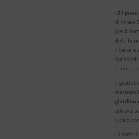
I
27 piani 
di Intesa 
per la for
della banc
ricerca e 
Sul giardi
sono desti
Il grattac
metropoli
giardino
attraverso
ludico con
La torre è