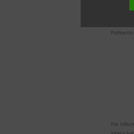
tecnici di
Il grattac
Master di
Politecni
Per infor
Intesa Sa