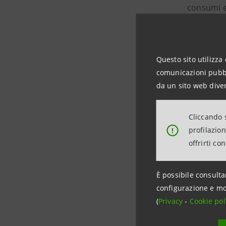
consumi en
un
sistem
inverno. 
lato un
“g
Questo sito utilizza 
L’impianto
comunicazioni pubbli
atmosfera
da un sito web diver
L’attenzi
grattacie
Cliccando s
mondo nel 
profilazio
!
Particolar
offrirti co
luce e del
È possibile consulta
L’opera h
configurazione e mo
euro
. La
(
Privacy
-
Cookie pol
Implenia