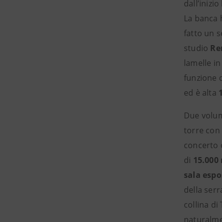
dall’inizi
La banca h
fatto un 
studio
Re
lamelle in
funzione d
ed è alta
Due volum
torre con
concerto o
di
15.000
sala espo
della serr
collina di
naturalmen