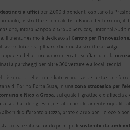
destinati a uffici
per 2.000 dipendenti ospitano la Preside
Sanpaolo, le strutture centrali della Banca dei Territori, il 
mazione, Intesa Sanpaolo Group Services, l’Internal Auditing
a. Il trentunesimo è dedicato al
Centro per l’Innovazione
al lavoro interdisciplinare che questa struttura svolge.
no ipogeo del primo piano interrato si affacciano la
mensa
nati a parcheggi per oltre 300 vetture e a locali tecnici.
ielo è situato nelle immediate vicinanze della stazione ferro
tana di Torino Porta Susa, in una
zona strategica per l’el
 comunale Nicola Grosa
, sul quale il grattacielo affaccia 
 la sua hall di ingresso, è stato completamente riqualific
 alberi di differente altezza, prato e aree per il gioco e per i
 stata realizzata secondo principi di
sostenibilità ambien