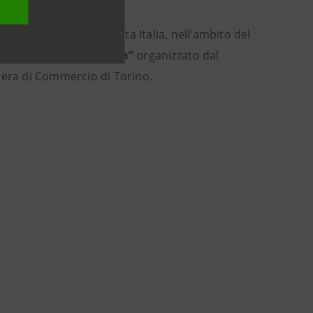
neri, provenienti da tutta Italia, nell’ambito del
difici di Grande Altezza”
organizzato dal
mera di Commercio di Torino.