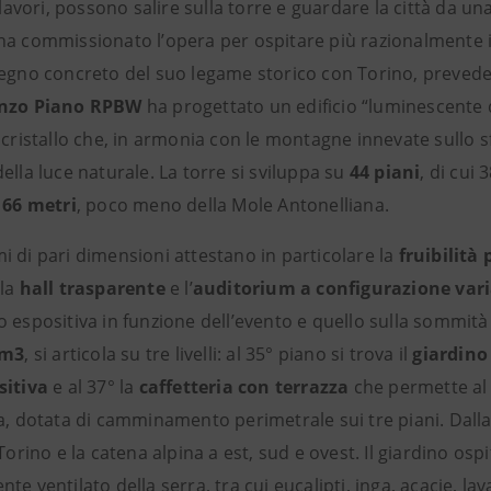
o lavori, possono salire sulla torre e guardare la città da u
a commissionato l’opera per ospitare più razionalmente i s
segno concreto del suo legame storico con Torino, preve
nzo Piano RPBW
ha progettato un edificio “luminescente q
 cristallo che, in armonia con le montagne innevate sullo s
ella luce naturale. La torre si sviluppa su
44 piani
, di cui
166 metri
, poco meno della Mole Antonelliana.
i di pari dimensioni attestano in particolare la
fruibilità
 la
hall trasparente
e l’
auditorium a configurazione vari
 espositiva in funzione dell’evento e quello sulla sommità
 m3
, si articola su tre livelli: al 35° piano si trova il
giardino
sitiva
e al 37° la
caffetteria con terrazza
che permette al v
a, dotata di camminamento perimetrale sui tre piani. Dalla s
 Torino e la catena alpina a est, sud e ovest. Il giardino os
te ventilato della serra, tra cui eucalipti, inga, acacie, lav