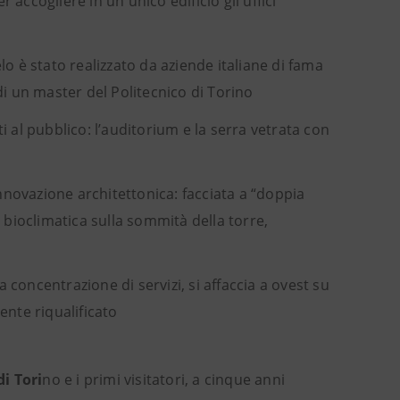
accogliere in un unico edificio gli uffici
o è stato realizzato da aziende italiane di fama
di un master del Politecnico di Torino
 al pubblico: l’auditorium e la serra vetrata con
innovazione architettonica: facciata a “doppia
 bioclimatica sulla sommità della torre,
a concentrazione di servizi, si affaccia a ovest su
nte riqualificato
di Tori
no e i primi visitatori, a cinque anni