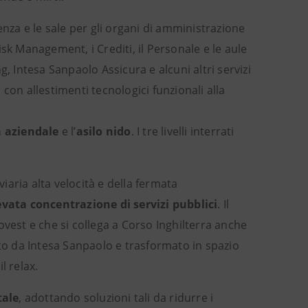
nza e le sale per gli organi di amministrazione
Risk Management, i Crediti, il Personale e le aule
, Intesa Sanpaolo Assicura e alcuni altri servizi
, con allestimenti tecnologici funzionali alla
 aziendale
e l’
asilo
nido
. I tre livelli interrati
viaria alta velocità e della fermata
evata concentrazione di servizi pubblici
. Il
a ovest e che si collega a Corso Inghilterra anche
ato da Intesa Sanpaolo e trasformato in spazio
l relax.
tale
, adottando soluzioni tali da ridurre i