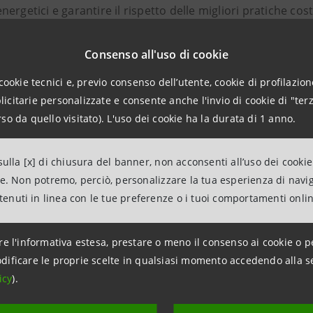
ergetici e garantire il rispetto delle migliori pratiche cost
a “a doppia pelle”,
le cui lamelle mobili garantiscono vent
La facciata meridionale è interamente coperta da un
campo
Consenso all'uso di cookie
iardino d’inverno”
con piante rampicanti consente di filtr
cookie tecnici e, previo consenso dell’utente, cookie di profilazione
 di climatizzazione sfrutta l’energia di scambio termico co
citarie personalizzate e consente anche l'invio di cookie di "terz
.
so da quello visitato). L'uso dei cookie ha la durata di 1 anno.
one del progetto al recupero, controllo e contenimento dei
lo di ottenere una
certificazione di sostenibilità ambien
ulla [x] di chiusura del banner, non acconsenti all’uso dei cookie
perimetro degli edifici di grande altezza.
ne. Non potremo, perciò, personalizzare la tua esperienza di navi
e attenzione è stata posta agli ambienti di lavoro per i dipe
ntenuti in linea con le tue preferenze o i tuoi comportamenti onli
 comfort.
re l'informativa estesa, prestare o meno il consenso ai cookie o p
a comportato un investimento – progettazione e allestiment
dificare le proprie scelte in qualsiasi momento accedendo alla s
 realizzazione è stata assegnata con gara internazionale 
icy
).
, tra i maggiori operatori del settore. I lavori di costruzi