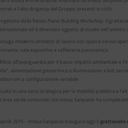
pera voluta e interamente finanziata da Intesa Sanpaolo per 
ntrali e l’alta dirigenza del Gruppo presenti in città
rogettato dalla Renzo Piano Building Workshop, il grattaciel
nternazionale ed è diventato oggetto di studio nell’ambito 
oniuga moderni ambienti di lavoro con spazi e servizi aperti
istorante, sala espositiva e caffetteria panoramica
dificio all’avanguardia per il basso impatto ambientale e l’
elle”, alimentazione geotermica e illuminazione a led, serra
uditorium a configurazione variabile
tuato in una zona strategica per la mobilità pubblica e l’alt
n’area verde comunale che Intesa Sanpaolo ha completame
 aprile 2015
– Intesa Sanpaolo inaugura oggi il
grattacielo 