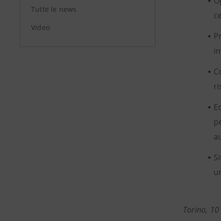
O
Tutte le news
ce
Video
P
i
C
r
E
p
a
Si
u
Torino, 10