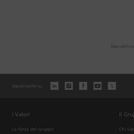
Data ultimo 
Seguici anche su
I Valori
Il Gr
La Forza del Gruppo
Chi Si