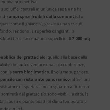
na nuova prospettiva.
uoi uffici centrali in un’unica sede e ne ha
dendo
ampi spazi fruibili dalla comunità
. Lo
uasi come il ghiaccio”, grazie a una serie di
fondo, rendono le superfici cangianti in
 38 fuori terra, occupa una superficie di
7.000 mq
 pubblica del grattacielo
: quello alla base della
abile
che può diventare una sala conferenze,
 con la
serra bioclimatica
. Il volume superiore,
 pensile con ristorante panoramico
, al 36° una
isitatore di spaziare con lo sguardo all’interno
ommità del grattacielo sono visibili la città, la
pita arbusti e piante adatti al clima temperato e
ande e mirti.