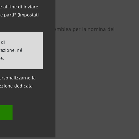
 al fine di inviare
e parti" (impostati
a metà ottobre con l’Assemblea per la nomina del
 di
gazione, né
 su UBI Banca
.
ne.
ersonalizzarne la
ezione dedicata