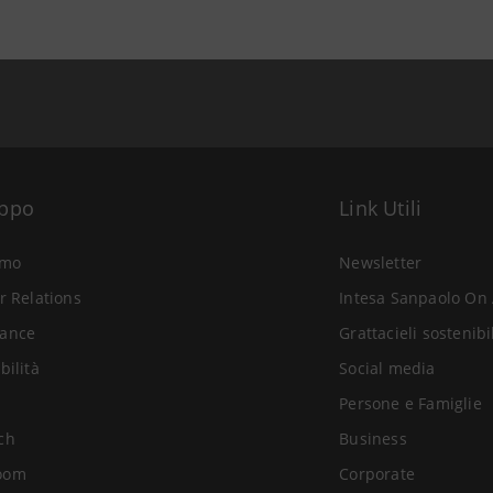
uppo
Link Utili
amo
Newsletter
r Relations
Intesa Sanpaolo On 
ance
Grattacieli sostenibi
bilità
Social media
Persone e Famiglie
ch
Business
oom
Corporate