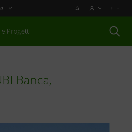
NOTIFICHE
IT
ZI
AREA UTENTE
 e Progetti
per chiudere
UBI Banca,