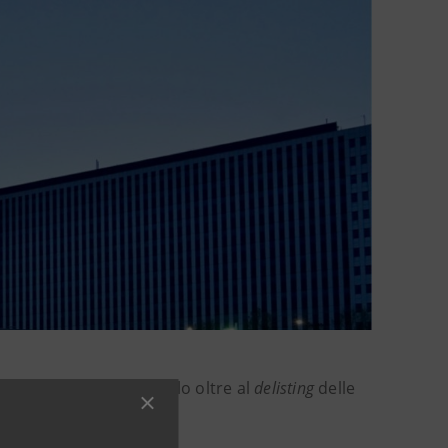
BI Banca a Intesa Sanpaolo oltre al
delisting
delle