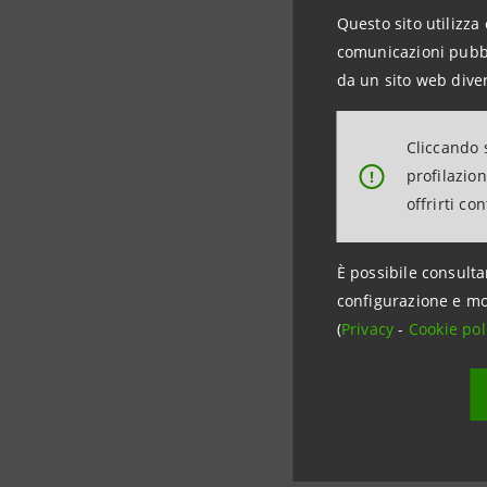
Questo sito utilizza 
Intesa Sa
comunicazioni pubbli
da un sito web diver
Un ulteri
nuovo Con
Cliccando s
profilazio
!
Clicca qu
offrirti co
È possibile consulta
configurazione e mo
(
Privacy
-
Cookie pol
Data ultimo 