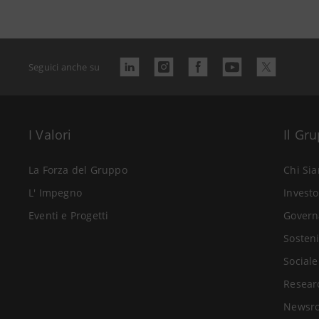
Seguici anche su
I Valori
Il Gr
La Forza del Gruppo
Chi Si
L' Impegno
Investo
Eventi e Progetti
Govern
Sosteni
Sociale
Resear
Newsr