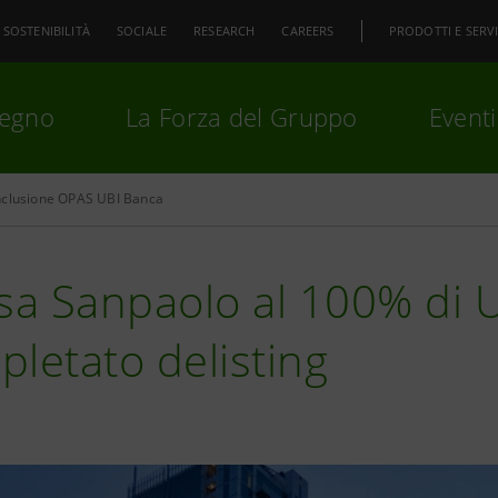
SOSTENIBILITÀ
SOCIALE
RESEARCH
CAREERS
PRODOTTI E SERVI
pegno
La Forza del Gruppo
Eventi
nclusione OPAS UBI Banca
premi
Invio
per cercare o
ESC
sa Sanpaolo al 100% di 
letato delisting