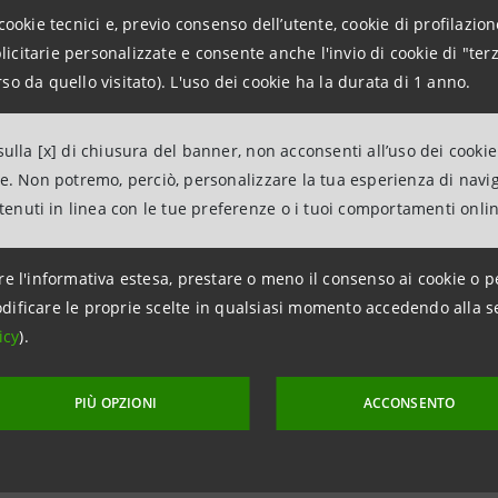
cookie tecnici e, previo consenso dell’utente, cookie di profilazione
npaolo adesso detiene il 100% delle azioni di UBI Banca.
citarie personalizzate e consente anche l'invio di cookie di "terz
so da quello visitato). L'uso dei cookie ha la durata di 1 anno.
ore passo verso l’integrazione tra i due gruppi è previsto 
siglio di Amministrazione.
ulla [x] di chiusura del banner, non acconsenti all’uso dei cookie
ne. Non potremo, perciò, personalizzare la tua esperienza di navi
i per conoscere la
cronistoria dell’OPAS di Intesa Sanpaolo
ntenuti in linea con le tue preferenze o i tuoi comportamenti onli
re l'informativa estesa, prestare o meno il consenso ai cookie o p
dificare le proprie scelte in qualsiasi momento accedendo alla s
icy
).
PIÙ OPZIONI
ACCONSENTO
aggiornamento 15 marzo 2024 alle ore 13:47:00