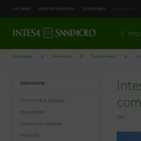
CHI SIAMO
INVESTOR RELATIONS
GOVERNANCE
NEWSROOM
L’ Im
Homepage
Newsroom
Tutte le news
co
Inte
NEWSROOM
comp
Conoscere il Gruppo
Prospettive
Comunicati stampa
Press Kit