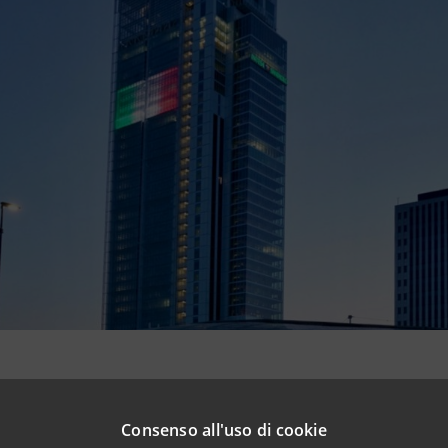
re è avvenuto il passaggio dell’intero capitale sociale di U
, cioè la revoca della quotazione in Borsa.
Consenso all'uso di cookie