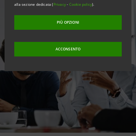
alla sezione dedicata (
Privacy
-
Cookie policy
).
PIÙ OPZIONI
ACCONSENTO