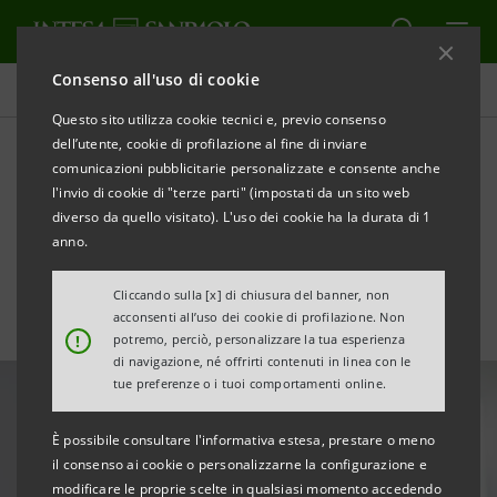
Consenso all'uso di cookie
Tutte le news
Questo sito utilizza cookie tecnici e, previo consenso
dell’utente, cookie di profilazione al fine di inviare
comunicazioni pubblicitarie personalizzate e consente anche
Imprese Vincenti 2021:
l'invio di cookie di "terze parti" (impostati da un sito web
Persone e Capitale Umano
diverso da quello visitato). L'uso dei cookie ha la durata di 1
anno.
Cliccando sulla [x] di chiusura del banner, non
acconsenti all’uso dei cookie di profilazione. Non
!
potremo, perciò, personalizzare la tua esperienza
di navigazione, né offrirti contenuti in linea con le
tue preferenze o i tuoi comportamenti online.
È possibile consultare l'informativa estesa, prestare o meno
il consenso ai cookie o personalizzarne la configurazione e
modificare le proprie scelte in qualsiasi momento accedendo