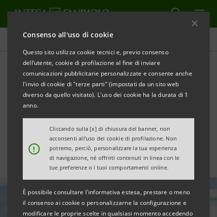
Consenso all'uso di cookie
Tutte le news
Questo sito utilizza cookie tecnici e, previo consenso
dell’utente, cookie di profilazione al fine di inviare
comunicazioni pubblicitarie personalizzate e consente anche
Formazione: pilastro per
l'invio di cookie di "terze parti" (impostati da un sito web
valorizzare professionalità e
diverso da quello visitato). L'uso dei cookie ha la durata di 1
anno.
tutelare occupazione
Cliccando sulla [x] di chiusura del banner, non
acconsenti all’uso dei cookie di profilazione. Non
!
potremo, perciò, personalizzare la tua esperienza
di navigazione, né offrirti contenuti in linea con le
tue preferenze o i tuoi comportamenti online.
È possibile consultare l'informativa estesa, prestare o meno
il consenso ai cookie o personalizzarne la configurazione e
modificare le proprie scelte in qualsiasi momento accedendo