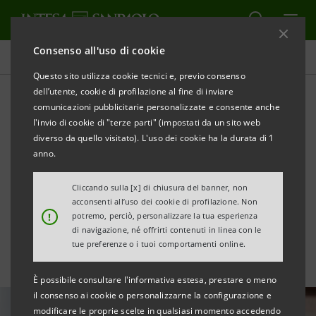
Consenso all'uso di cookie
Tutte le news
Questo sito utilizza cookie tecnici e, previo consenso
dell’utente, cookie di profilazione al fine di inviare
comunicazioni pubblicitarie personalizzate e consente anche
Al Consorzio Agrario di
l'invio di cookie di "terze parti" (impostati da un sito web
Cremona €3mln, con SACE,
diverso da quello visitato). L'uso dei cookie ha la durata di 1
anno.
per nuovi prodotti
Cliccando sulla [x] di chiusura del banner, non
sostenibili
acconsenti all’uso dei cookie di profilazione. Non
!
potremo, perciò, personalizzare la tua esperienza
di navigazione, né offrirti contenuti in linea con le
tue preferenze o i tuoi comportamenti online.
È possibile consultare l'informativa estesa, prestare o meno
il consenso ai cookie o personalizzarne la configurazione e
modificare le proprie scelte in qualsiasi momento accedendo